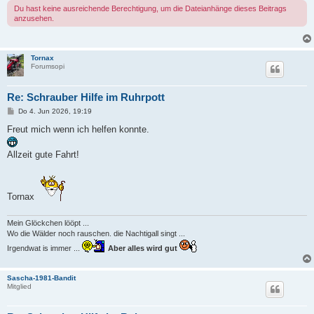
Du hast keine ausreichende Berechtigung, um die Dateianhänge dieses Beitrags
anzusehen.
Tornax
Forumsopi
Re: Schrauber Hilfe im Ruhrpott
B
Do 4. Jun 2026, 19:19
e
i
Freut mich wenn ich helfen konnte.
t
r
a
Allzeit gute Fahrt!
g
Tornax
Mein Glöckchen lööpt ...
Wo die Wälder noch rauschen. die Nachtigall singt ...
Irgendwat is immer ...
Aber alles wird gut
Sascha-1981-Bandit
Mitglied