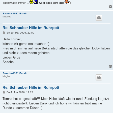
Irgendwat is immer ...
Aber alles wird gut
Sascha-1981-Bandit
Mitglied
Re: Schrauber Hilfe im Ruhrpott
B
So 10. Mai 2026, 22:59
e
i
Hallo Tornax,
t
können wir gerne mal machen :)
r
a
Freu mich immer auf neue Bekanntschaften die das gleiche Hobby haben
g
und nicht zu den rasern gehören.
Lieben Gruß
Sascha
Sascha-1981-Bandit
Mitglied
Re: Schrauber Hilfe im Ruhrpott
B
Do 4. Jun 2026, 17:15
e
i
Tornax hat es geschafft!!! Mein Hobel läuft wieder rund! Zündung ist jetzt
t
richtig eingestellt. Lieben Dank und ich hoffe wir können bald mal ne
r
a
Runde zusammen Düsen :)
g