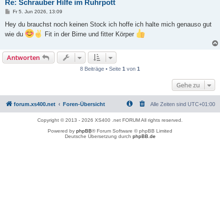
Re: Schrauber Hilfe im Ruhrpott
B
Fr 5. Jun 2026, 13:09
e
i
Hey du brauchst noch keinen Stock ich hoffe ich halte mich genauso gut
t
wie du
Fit in der Birne und fitter Körper
r
a
g
Antworten
8 Beiträge • Seite
1
von
1
Gehe zu
forum.xs400.net
Foren-Übersicht
Alle Zeiten sind
UTC+01:00
Copyright © 2013 - 2026 XS400 .net FORUM All rights reserved.
Powered by
phpBB
® Forum Software © phpBB Limited
Deutsche Übersetzung durch
phpBB.de