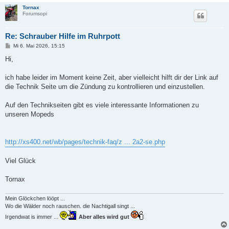
Tornax
Forumsopi
Re: Schrauber Hilfe im Ruhrpott
B
Mi 6. Mai 2026, 15:15
e
i
Hi,
t
r
a
ich habe leider im Moment keine Zeit, aber vielleicht hilft dir der Link auf
g
die Technik Seite um die Zündung zu kontrollieren und einzustellen.
Auf den Technikseiten gibt es viele interessante Informationen zu
unseren Mopeds
http://xs400.net/wb/pages/technik-faq/z ... 2a2-se.php
Viel Glück
Tornax
Mein Glöckchen lööpt ...
Wo die Wälder noch rauschen. die Nachtigall singt ...
Irgendwat is immer ...
Aber alles wird gut