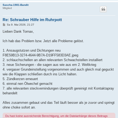
Sascha-1981-Bandit
Mitglied
Re: Schrauber Hilfe im Ruhrpott
B
Sa 9. Mai 2026, 21:27
e
i
Lieben Dank Tornax,
t
r
a
Ich hab das Problem bzw. Jetzt alle Probleme gelöst.
g
1. Ansaugstutzen und Dichtungen neu
F8E59B13-3274-4644-9B7A-D19FF583D3AE.jpeg
2. schlauchschellen an allen relevanten Schwachstellen installiert
3. neue Sicherungen - die sagen aus wie aus em 2. Weltkrieg
4. vergaser Grundeinstellung vorgenommen und auch gleich mal geguckt
wie die Klappen schließen durch ins Licht halten.
5. Zündkerzen erneuert
6. einmal nen Ölwechel gemacht
7. alle relevanten steckvernindungen überprüft gereinigt mit Kontaktapray
behandelt
Alles zusammen gebaut und das Teil läuft besser als je zuvor und springt
ohne choke sofort an.
Du hast keine ausreichende Berechtigung, um die Dateianhänge dieses Beitrags