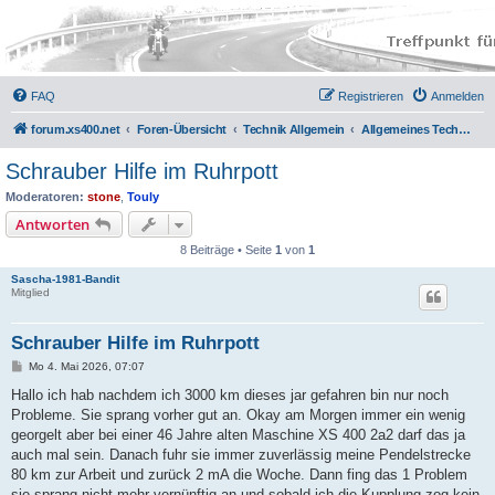
FAQ
Registrieren
Anmelden
forum.xs400.net
Foren-Übersicht
Technik Allgemein
Allgemeines Technikforum
Schrauber Hilfe im Ruhrpott
Moderatoren:
stone
,
Touly
Antworten
8 Beiträge • Seite
1
von
1
Sascha-1981-Bandit
Mitglied
Schrauber Hilfe im Ruhrpott
B
Mo 4. Mai 2026, 07:07
e
i
Hallo ich hab nachdem ich 3000 km dieses jar gefahren bin nur noch
t
Probleme. Sie sprang vorher gut an. Okay am Morgen immer ein wenig
r
a
georgelt aber bei einer 46 Jahre alten Maschine XS 400 2a2 darf das ja
g
auch mal sein. Danach fuhr sie immer zuverlässig meine Pendelstrecke
80 km zur Arbeit und zurück 2 mA die Woche. Dann fing das 1 Problem
sie sprang nicht mehr vernünftig an und sobald ich die Kupplung zog kein