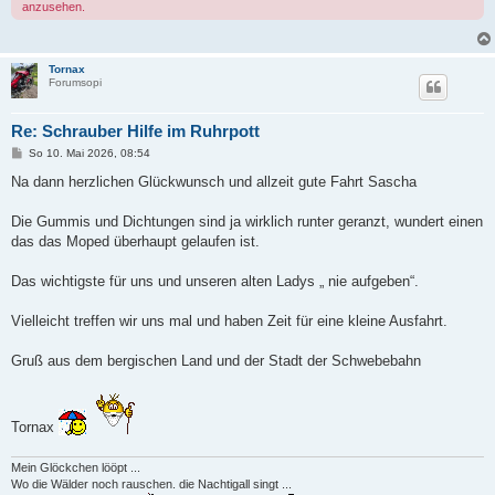
anzusehen.
Tornax
Forumsopi
Re: Schrauber Hilfe im Ruhrpott
B
So 10. Mai 2026, 08:54
e
i
Na dann herzlichen Glückwunsch und allzeit gute Fahrt Sascha
t
r
a
Die Gummis und Dichtungen sind ja wirklich runter geranzt, wundert einen
g
das das Moped überhaupt gelaufen ist.
Das wichtigste für uns und unseren alten Ladys „ nie aufgeben“.
Vielleicht treffen wir uns mal und haben Zeit für eine kleine Ausfahrt.
Gruß aus dem bergischen Land und der Stadt der Schwebebahn
Tornax
Mein Glöckchen lööpt ...
Wo die Wälder noch rauschen. die Nachtigall singt ...