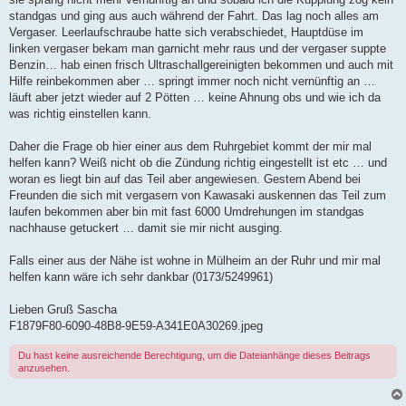
standgas und ging aus auch während der Fahrt. Das lag noch alles am
Vergaser. Leerlaufschraube hatte sich verabschiedet, Hauptdüse im
linken vergaser bekam man garnicht mehr raus und der vergaser suppte
Benzin… hab einen frisch Ultraschallgereinigten bekommen und auch mit
Hilfe reinbekommen aber … springt immer noch nicht vernünftig an …
läuft aber jetzt wieder auf 2 Pötten … keine Ahnung obs und wie ich da
was richtig einstellen kann.
Daher die Frage ob hier einer aus dem Ruhrgebiet kommt der mir mal
helfen kann? Weiß nicht ob die Zündung richtig eingestellt ist etc … und
woran es liegt bin auf das Teil aber angewiesen. Gestern Abend bei
Freunden die sich mit vergasern von Kawasaki auskennen das Teil zum
laufen bekommen aber bin mit fast 6000 Umdrehungen im standgas
nachhause getuckert … damit sie mir nicht ausging.
Falls einer aus der Nähe ist wohne in Mülheim an der Ruhr und mir mal
helfen kann wäre ich sehr dankbar (0173/5249961)
Lieben Gruß Sascha
F1879F80-6090-48B8-9E59-A341E0A30269.jpeg
Du hast keine ausreichende Berechtigung, um die Dateianhänge dieses Beitrags
anzusehen.