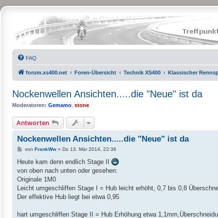
FAQ
forum.xs400.net
Foren-Übersicht
Technik XS400
Klassischer Rennspo
Nockenwellen Ansichten.....die "Neue" ist da
Moderatoren:
Gemamo
,
stone
Antworten
Nockenwellen Ansichten.....die "Neue" ist da
B
von
FrankWw
»
Do 13. Mär 2014, 22:38
e
i
Heute kam denn endlich Stage II
t
von oben nach unten oder gesehen:
r
a
Originale 1M0
g
Leicht umgeschliffen Stage I = Hub leicht erhöht, 0,7 bis 0,8 Übersc
Der effektive Hub liegt bei etwa 0,95
hart umgeschliffen Stage II = Hub Erhöhung etwa 1,1mm,Überschneid