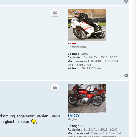
N
a
c
h
o
b
e
n
stone
Administrator
Beiträge:
2802
Registriert:
Sa 16. Feb 2013, 20:27
Motorradmodell:
XS400 ´81, SR500 ´89
und TRX850 ´96
Wohnort:
59199 Bönen
N
a
c
h
o
b
e
n
stimmung angepasst werden, wenn
SA400Y
Mitglied
ch gleich bleiben.
Beiträge:
97
Registriert:
Sa 24. Aug 2013, 16:43
Motorradmodell:
Sanglas400Y mit EML
Mini2, diverse Sanglas Einzylinder