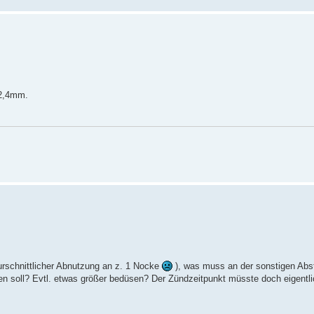
 2,4mm.
schnittlicher Abnutzung an z. 1 Nocke
), was muss an der sonstigen Ab
men soll? Evtl. etwas größer bedüsen? Der Zündzeitpunkt müsste doch eigentli