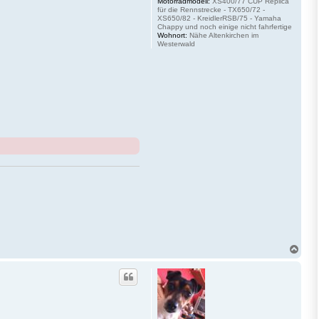
Motorradmodell:
XS400/77 CUP Replica
für die Rennstrecke - TX650/72 -
XS650/82 - KreidlerRSB/75 - Yamaha
Chappy und noch einige nicht fahrfertige
Wohnort:
Nähe Altenkirchen im
Westerwald
N
a
c
h
o
b
e
n