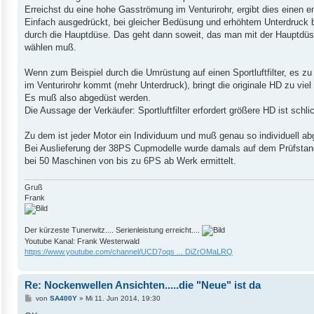
Erreichst du eine hohe Gasströmung im Venturirohr, ergibt dies einen 
Einfach ausgedrückt, bei gleicher Bedüsung und erhöhtem Unterdruck
durch die Hauptdüse. Das geht dann soweit, das man mit der Hauptdüse 
wählen muß.
Wenn zum Beispiel durch die Umrüstung auf einen Sportluftfilter, es z
im Venturirohr kommt (mehr Unterdruck), bringt die originale HD zu viel 
Es muß also abgedüst werden.
Die Aussage der Verkäufer: Sportluftfilter erfordert größere HD ist schl
Zu dem ist jeder Motor ein Individuum und muß genau so individuell a
Bei Auslieferung der 38PS Cupmodelle wurde damals auf dem Prüfstand
bei 50 Maschinen von bis zu 6PS ab Werk ermittelt.
Gruß
Frank
Der kürzeste Tunerwitz.... Serienleistung erreicht....
Youtube Kanal: Frank Westerwald
https://www.youtube.com/channel/UCD7oqs ... DiZrOMaLRQ
Re: Nockenwellen Ansichten.....die "Neue" ist da
B
von
SA400Y
»
Mi 11. Jun 2014, 19:30
e