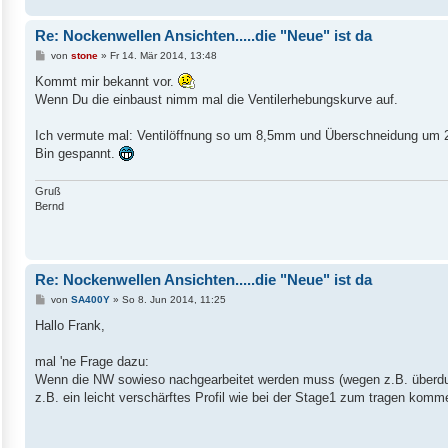
Re: Nockenwellen Ansichten.....die "Neue" ist da
B
von
stone
»
Fr 14. Mär 2014, 13:48
e
i
Kommt mir bekannt vor.
t
Wenn Du die einbaust nimm mal die Ventilerhebungskurve auf.
r
a
g
Ich vermute mal: Ventilöffnung so um 8,5mm und Überschneidung um
Bin gespannt.
Gruß
Bernd
Re: Nockenwellen Ansichten.....die "Neue" ist da
B
von
SA400Y
»
So 8. Jun 2014, 11:25
e
i
Hallo Frank,
t
r
a
mal 'ne Frage dazu:
g
Wenn die NW sowieso nachgearbeitet werden muss (wegen z.B. überdur
z.B. ein leicht verschärftes Profil wie bei der Stage1 zum tragen kom