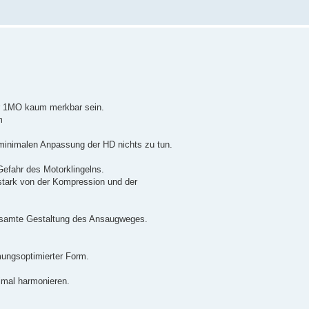
zur 1MO kaum merkbar sein.
m
n minimalen Anpassung der HD nichts zu tun.
Gefahr des Motorklingelns.
tark von der Kompression und der
 gesamte Gestaltung des Ansaugweges.
mungsoptimierter Form.
imal harmonieren.