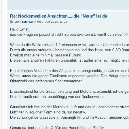
Re: Nockenwellen Ansichten.....die "Neue" ist da
B
von
FrankWw
»
Mo 9. Jun 2014, 11:04
e
i
Hallo Ernst,
t
das die Frage so pauschal nicht zu beantworten ist, weißt du selber :->
r
a
g
Wenn du die Welle einfach 1:1 einbauen willst, wird der Unterschied 
Durch die etwas stärkere Überschneidung und das Hub+ von 0,8/0,9m
Erreicht man eine minimal bessere Füllung.
Bleiben alle anderen Faktoren unberührt, ist außer einer ev. mögliche
Ein einfaches Verändern des Zündpunktes bringt nichts, außer ev. der 
Wenn, muss die ganze Zündkurve angepasst werden. Das Hängt aber s
Oktanzahl des gefahrenen Sprit zusammen.
Entscheidend für die Gesamtleistung und Motorcharakteristik ist die
Dies ist auch erst mal unabhängig von der Nockenwelle.
Grundsätzlich brauch der Motor viel Luft und das in ungehinderter strö
Luftfilter in jeglicher Form sind da nur negativ.
Die schwingende Gassäule im Ansaugtrakt und im Auspuff müssen opt
Genau da liegt auch die Größe der Hauptdüse im Pfeffer.