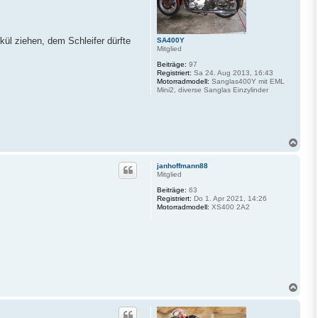
e
n
ül ziehen, dem Schleifer dürfte
SA400Y
Mitglied
Beiträge:
97
Registriert:
Sa 24. Aug 2013, 16:43
Motorradmodell:
Sanglas400Y mit EML
Mini2, diverse Sanglas Einzylinder
N
a
c
janhoffmann88
h
Mitglied
o
Beiträge:
63
b
Registriert:
Do 1. Apr 2021, 14:26
e
Motorradmodell:
XS400 2A2
n
N
a
c
h