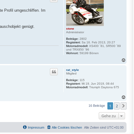
o
b
e Profil umgeschliffen. Im
e
n
Tauschobjekt genügt.
stone
Administrator
Beiträge:
2802
Registriert:
Sa 16. Feb 2013, 20:27
Motorradmodell:
XS400 ´81, SR500 ´89
und TRX850 ´96
Wohnort:
59199 Bönen
N
a
c
rat_style
h
Mitglied
o
Beiträge:
115
b
Registriert:
Mi 19. Jun 2019, 08:44
e
Motorradmodell:
Triumph Daytona 675
n
N
a
1
2
c
Näc
16 Beiträge
h
o
Gehe zu
b
e
n
Impressum
Alle Cookies löschen
Alle Zeiten sind
UTC+01:00