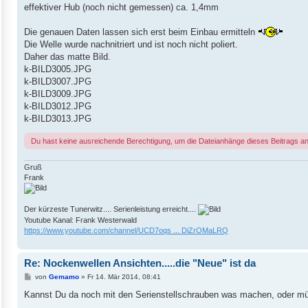
effektiver Hub (noch nicht gemessen) ca. 1,4mm
Die genauen Daten lassen sich erst beim Einbau ermitteln
Die Welle wurde nachnitriert und ist noch nicht poliert.
Daher das matte Bild.
k-BILD3005.JPG
k-BILD3007.JPG
k-BILD3009.JPG
k-BILD3012.JPG
k-BILD3013.JPG
Du hast keine ausreichende Berechtigung, um die Dateianhänge dieses Beitrags a
Gruß
Frank
Der kürzeste Tunerwitz.... Serienleistung erreicht....
Youtube Kanal: Frank Westerwald
https://www.youtube.com/channel/UCD7oqs ... DiZrOMaLRQ
Re: Nockenwellen Ansichten.....die "Neue" ist da
B
von
Gemamo
»
Fr 14. Mär 2014, 08:41
e
i
Kannst Du da noch mit den Serienstellschrauben was machen, oder mü
t