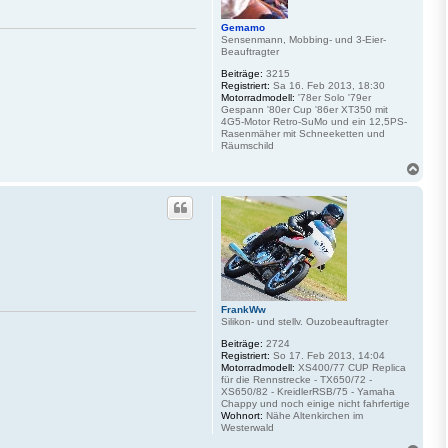
Gemamo
Sensenmann, Mobbing- und 3-Eier-
Beauftragter
Beiträge:
3215
Registriert:
Sa 16. Feb 2013, 18:30
Motorradmodell:
'78er Solo '79er
Gespann '80er Cup '86er XT350 mit
4G5-Motor Retro-SuMo und ein 12,5PS-
Rasenmäher mit Schneeketten und
Räumschild
N
a
c
h
o
b
e
n
FrankWw
Silikon- und stellv. Ouzobeauftragter
Beiträge:
2724
Registriert:
So 17. Feb 2013, 14:04
Motorradmodell:
XS400/77 CUP Replica
für die Rennstrecke - TX650/72 -
XS650/82 - KreidlerRSB/75 - Yamaha
Chappy und noch einige nicht fahrfertige
Wohnort:
Nähe Altenkirchen im
Westerwald