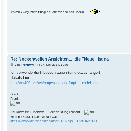
r
a
g
Ich muß weg, mein Pfleger sucht mich schon überall.....
Re: Nockenwellen Ansichten.....die "Neue" ist da
B
von
FrankWw
»
Fr 14. Mär 2014, 10:09
e
i
Ich verwende die Inbusschrauben (sind etwas länger)
t
Details hier:
r
a
http://xs400.net/wb/pages/technik-faq/f ... gleich.php
g
Gruß
Frank
Der kürzeste Tunerwitz.... Serienleistung erreicht....
Youtube Kanal: Frank Westerwald
https://www.youtube.com/channel/UCD7oqs ... DiZrOMaLRQ