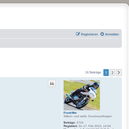
Registrieren
Anmelden
1
2
Näc
16 Beiträge
FrankWw
Silikon- und stellv. Ouzobeauftragter
Beiträge:
2724
Registriert:
So 17. Feb 2013, 14:04