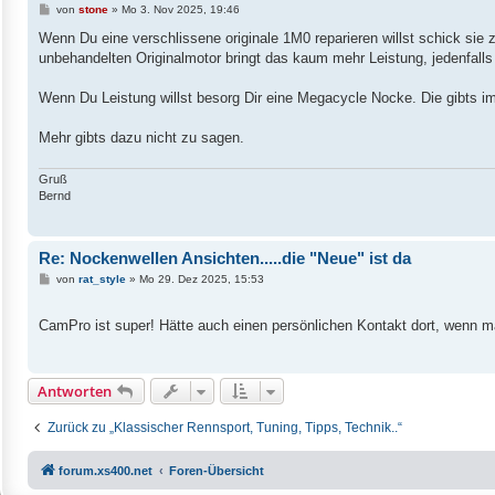
B
von
stone
»
Mo 3. Nov 2025, 19:46
e
i
Wenn Du eine verschlissene originale 1M0 reparieren willst schick sie
t
unbehandelten Originalmotor bringt das kaum mehr Leistung, jedenfal
r
a
g
Wenn Du Leistung willst besorg Dir eine Megacycle Nocke. Die gibts i
Mehr gibts dazu nicht zu sagen.
Gruß
Bernd
Re: Nockenwellen Ansichten.....die "Neue" ist da
B
von
rat_style
»
Mo 29. Dez 2025, 15:53
e
i
t
CamPro ist super! Hätte auch einen persönlichen Kontakt dort, wenn m
r
a
g
Antworten
Zurück zu „Klassischer Rennsport, Tuning, Tipps, Technik..“
forum.xs400.net
Foren-Übersicht