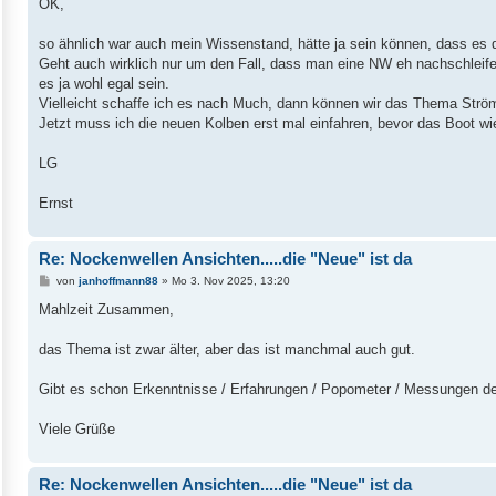
i
OK,
t
r
a
so ähnlich war auch mein Wissenstand, hätte ja sein können, dass es d
g
Geht auch wirklich nur um den Fall, dass man eine NW eh nachschleife
es ja wohl egal sein.
Vielleicht schaffe ich es nach Much, dann können wir das Thema Strö
Jetzt muss ich die neuen Kolben erst mal einfahren, bevor das Boot w
LG
Ernst
Re: Nockenwellen Ansichten.....die "Neue" ist da
B
von
janhoffmann88
»
Mo 3. Nov 2025, 13:20
e
i
Mahlzeit Zusammen,
t
r
a
das Thema ist zwar älter, aber das ist manchmal auch gut.
g
Gibt es schon Erkenntnisse / Erfahrungen / Popometer / Messungen d
Viele Grüße
Re: Nockenwellen Ansichten.....die "Neue" ist da