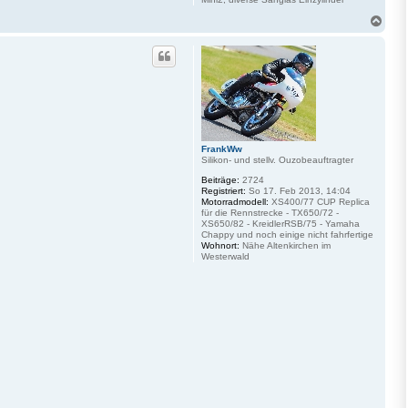
N
a
c
h
o
b
e
n
FrankWw
Silikon- und stellv. Ouzobeauftragter
Beiträge:
2724
Registriert:
So 17. Feb 2013, 14:04
Motorradmodell:
XS400/77 CUP Replica
für die Rennstrecke - TX650/72 -
XS650/82 - KreidlerRSB/75 - Yamaha
Chappy und noch einige nicht fahrfertige
Wohnort:
Nähe Altenkirchen im
Westerwald