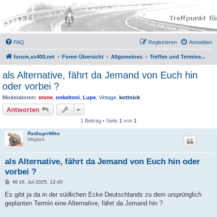
FAQ
Registrieren
Anmelden
forum.xs400.net
Foren-Übersicht
Allgemeines
Treffen und Termine...
als Alternative, fährt da Jemand von Euch hin
oder vorbei ?
Moderatoren:
stone
,
onkeltoni
,
Lupe
,
Vintage
,
kottnick
Antworten
1 Beitrag • Seite
1
von
1
RadlagerMike
Mitglied
als Alternative, fährt da Jemand von Euch hin oder
vorbei ?
B
Mi 16. Jul 2025, 12:40
e
i
Es gibt ja da in der südlichen Ecke Deutschlands zu dem ursprünglich
t
geplanten Termin eine Alternative, fährt da Jemand hin ?
r
a
g