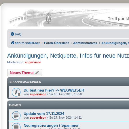
FAQ
forum.xs400.net
Foren-Übersicht
Administratives
Ankündigungen, Ne
Ankündigungen, Netiquette, Infos für neue Nutze
Moderator:
supervisor
Neues Thema
BEKANNTMACHUNGEN
Du bist neu hier? -> WEGWEISER
von
supervisor
»
Sa 16. Feb 2013, 16:58
THEMEN
Update vom 17.11.2024
von
supervisor
»
So 17. Nov 2024, 14:11
Neuregistrierungen / Spammer