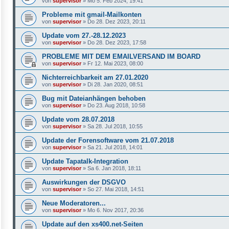
von
supervisor
»
Mo 5. Feb 2024, 19:41
Probleme mit gmail-Mailkonten
von
supervisor
»
Do 28. Dez 2023, 20:11
Update vom 27.-28.12.2023
von
supervisor
»
Do 28. Dez 2023, 17:58
PROBLEME MIT DEM EMAILVERSAND IM BOARD
von
supervisor
»
Fr 12. Mai 2023, 08:00
Nichterreichbarkeit am 27.01.2020
von
supervisor
»
Di 28. Jan 2020, 08:51
Bug mit Dateianhängen behoben
von
supervisor
»
Do 23. Aug 2018, 10:58
Update vom 28.07.2018
von
supervisor
»
Sa 28. Jul 2018, 10:55
Update der Forensoftware vom 21.07.2018
von
supervisor
»
Sa 21. Jul 2018, 14:01
Update Tapatalk-Integration
von
supervisor
»
Sa 6. Jan 2018, 18:11
Auswirkungen der DSGVO
von
supervisor
»
So 27. Mai 2018, 14:51
Neue Moderatoren...
von
supervisor
»
Mo 6. Nov 2017, 20:36
Update auf den xs400.net-Seiten