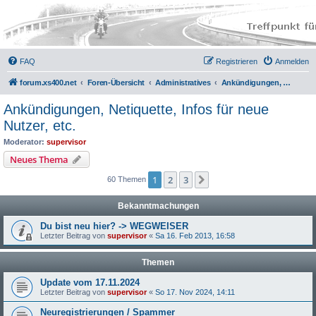
FAQ
Registrieren
Anmelden
forum.xs400.net
Foren-Übersicht
Administratives
Ankündigungen, Netiquette, Infos für neue Nutzer, etc.
Ankündigungen, Netiquette, Infos für neue
Nutzer, etc.
Moderator:
supervisor
Neues Thema
1
2
3
Nächste
60 Themen
Bekanntmachungen
Du bist neu hier? -> WEGWEISER
Letzter Beitrag von
supervisor
«
Sa 16. Feb 2013, 16:58
Themen
Update vom 17.11.2024
Letzter Beitrag von
supervisor
«
So 17. Nov 2024, 14:11
Neuregistrierungen / Spammer