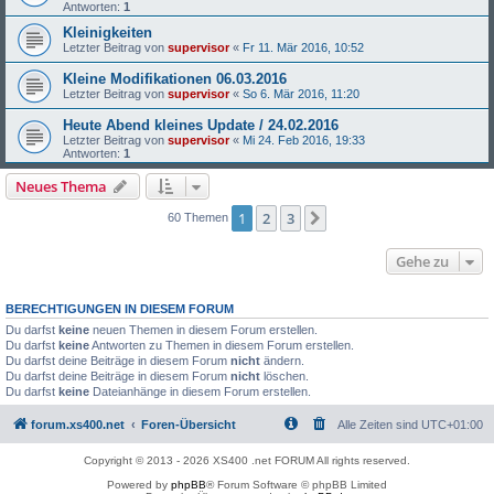
Antworten:
1
Kleinigkeiten
Letzter Beitrag von
supervisor
«
Fr 11. Mär 2016, 10:52
Kleine Modifikationen 06.03.2016
Letzter Beitrag von
supervisor
«
So 6. Mär 2016, 11:20
Heute Abend kleines Update / 24.02.2016
Letzter Beitrag von
supervisor
«
Mi 24. Feb 2016, 19:33
Antworten:
1
Neues Thema
1
2
3
Nächste
60 Themen
Gehe zu
BERECHTIGUNGEN IN DIESEM FORUM
Du darfst
keine
neuen Themen in diesem Forum erstellen.
Du darfst
keine
Antworten zu Themen in diesem Forum erstellen.
Du darfst deine Beiträge in diesem Forum
nicht
ändern.
Du darfst deine Beiträge in diesem Forum
nicht
löschen.
Du darfst
keine
Dateianhänge in diesem Forum erstellen.
forum.xs400.net
Foren-Übersicht
Alle Zeiten sind
UTC+01:00
Copyright © 2013 - 2026 XS400 .net FORUM All rights reserved.
Powered by
phpBB
® Forum Software © phpBB Limited