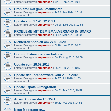
Letzter Beitrag von
supervisor
«
Mo 5. Feb 2024, 19:41
Probleme mit gmail-Mailkonten
Letzter Beitrag von
supervisor
«
Fr 12. Jan 2024, 10:48
Antworten:
1
Update vom 27.-28.12.2023
Letzter Beitrag von
supervisor
«
Do 28. Dez 2023, 17:58
PROBLEME MIT DEM EMAILVERSAND IM BOARD
Letzter Beitrag von
supervisor
«
Fr 12. Mai 2023, 08:00
Nichterreichbarkeit am 27.01.2020
Letzter Beitrag von
supervisor
«
Di 28. Jan 2020, 10:31
Antworten:
1
Bug mit Dateianhängen behoben
Letzter Beitrag von
supervisor
«
Do 23. Aug 2018, 10:58
Update vom 28.07.2018
Letzter Beitrag von
supervisor
«
Sa 28. Jul 2018, 10:55
Update der Forensoftware vom 21.07.2018
Letzter Beitrag von
supervisor
«
Fr 27. Jul 2018, 11:33
Antworten:
1
Update Tapatalk-Integration
Letzter Beitrag von
supervisor
«
Do 31. Mai 2018, 10:59
Antworten:
1
Auswirkungen der DSGVO
Letzter Beitrag von
supervisor
«
So 27. Mai 2018, 14:51
Neue Moderatoren...