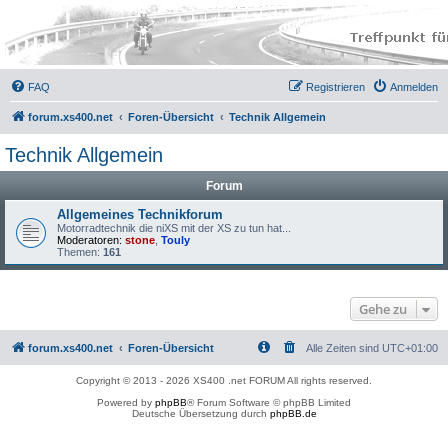
FAQ
Registrieren
Anmelden
forum.xs400.net
Foren-Übersicht
Technik Allgemein
Technik Allgemein
Forum
Allgemeines Technikforum
Motorradtechnik die niXS mit der XS zu tun hat...
Moderatoren:
stone
,
Touly
Themen:
161
Gehe zu
forum.xs400.net
Foren-Übersicht
Alle Zeiten sind
UTC+01:00
Copyright © 2013 - 2026 XS400 .net FORUM All rights reserved.
Powered by
phpBB
® Forum Software © phpBB Limited
Deutsche Übersetzung durch
phpBB.de