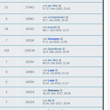
von
der 96er
11
27843
Fr 27. Nov 2020, 23:42
von
schotterboden
6
18941
Di 7. Jan 2020, 16:30
von
huhu82
18
42542
Mo 7. Okt 2019, 12:17
von
Gemamo
7
19336
Fr 5. Jul 2019, 11:05
von
Speedfreak
109
159239
Sa 9. Mär 2019, 18:39
von
der 96er
7
20194
Mi 24. Okt 2018, 11:28
von
Lupe
0
10884
Di 10. Jul 2018, 21:19
von
Lupe
0
10500
Di 10. Jul 2018, 21:17
von
Sokrates
4
16619
Sa 30. Dez 2017, 08:30
von
flat
7
20219
Di 26. Dez 2017, 20:56