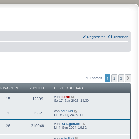
Registrieren
Anmelden
1
2
3
Näc
71 Themen
ANTWORTEN
ZUGRIFFE
LETZTER BEITRAG
von
stone
15
12399
Sa 17. Jan 2026, 13:30
von
der 96er
2
1552
Di 19. Aug 2025, 14:17
von
RadlagerMike
26
310048
Mi 4. Sep 2024, 16:32
von
adler850