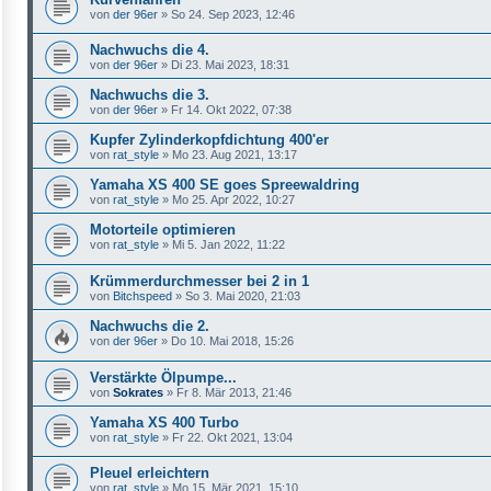
von
der 96er
»
So 24. Sep 2023, 12:46
Nachwuchs die 4.
von
der 96er
»
Di 23. Mai 2023, 18:31
Nachwuchs die 3.
von
der 96er
»
Fr 14. Okt 2022, 07:38
Kupfer Zylinderkopfdichtung 400'er
von
rat_style
»
Mo 23. Aug 2021, 13:17
Yamaha XS 400 SE goes Spreewaldring
von
rat_style
»
Mo 25. Apr 2022, 10:27
Motorteile optimieren
von
rat_style
»
Mi 5. Jan 2022, 11:22
Krümmerdurchmesser bei 2 in 1
von
Bitchspeed
»
So 3. Mai 2020, 21:03
Nachwuchs die 2.
von
der 96er
»
Do 10. Mai 2018, 15:26
Verstärkte Ölpumpe...
von
Sokrates
»
Fr 8. Mär 2013, 21:46
Yamaha XS 400 Turbo
von
rat_style
»
Fr 22. Okt 2021, 13:04
Pleuel erleichtern
von
rat_style
»
Mo 15. Mär 2021, 15:10