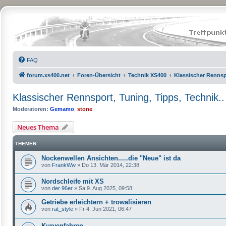
FAQ
forum.xs400.net
Foren-Übersicht
Technik XS400
Klassischer Rennspo
Klassischer Rennsport, Tuning, Tipps, Technik..
Moderatoren:
Gemamo
,
stone
Neues Thema
THEMEN
Nockenwellen Ansichten.....die "Neue" ist da
von
FrankWw
»
Do 13. Mär 2014, 22:38
Nordschleife mit XS
von
der 96er
»
Sa 9. Aug 2025, 09:58
Getriebe erleichtern + trowalisieren
von
rat_style
»
Fr 4. Jun 2021, 06:47
Kurvenfahren