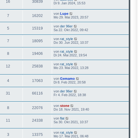
16
30839
Di 9. Jan 2024, 15:53
von
Lupe
7
16202
Mo 29. Mai 2023, 20:57
von
der 96er
5
15319
Sa 22. Okt 2022, 09:42
von
rat_style
7
18095
Do 30. Jun 2022, 10:37
von
rat_style
8
19406
Di 24. Mai 2022, 19:54
von
rat_style
12
25838
Mo 23. Mai 2022, 13:28
von
Gemamo
4
17063
Di 8. Feb 2022, 20:58
von
der 96er
31
66116
Fr 4. Feb 2022, 18:38
von
stone
8
22076
Do 18. Nov 2021, 19:40
von
flat
11
24338
Sa 30. Okt 2021, 10:37
von
rat_style
3
13375
Mo 17. Mai 2021, 06:48