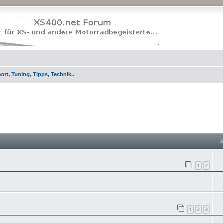
rt, Tuning, Tipps, Technik..
1
2
1
2
3