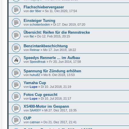
Flachschiebervergaser
von
der 96er
»
So 11. Okt 2020, 17:54
Einsteiger Tuning
von
schotterboden
»
Di 17. Dez 2019, 07:20
Übersicht: Reifen für die Rennstrecke
von
flat
»
Do 12. Feb 2015, 20:15
Benzintankbeschichtung
von
Reimar
»
Mo 17. Jun 2019, 18:22
Speedys Rennerle ... im Aufbau
von
Speedfreak
»
Fr 20. Jun 2014, 17:58
Spannung für Zündung erhöhen
von
huhu82
»
Mo 8. Okt 2018, 13:53
Yamaha Cup
von
Lupe
»
Di 10. Jul 2018, 21:19
Fotos Cup gesucht
von
Lupe
»
Di 10. Jul 2018, 21:17
XS400-Motor im Gespann
von
SA400Y
»
Mi 27. Dez 2017, 15:35
CUP
von
catman
»
Do 21. Dez 2017, 21:41