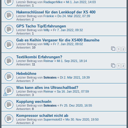
Letzter Beitrag von
RadlagerMike
«
Mi 1. Jun 2022, 14:03
Antworten:
1
Hakenschlüssel für den Lenkkopf der XS 400
Letzter Beitrag von
Fränkie
«
Do 24. Mär 2022, 07:39
Antworten:
2
GPS Tacho Tip/Erfahrungen
Letzter Beitrag von
Willy
«
Fr 7. Jan 2022, 09:32
Antworten:
1
Gab es Keihin Vergaser für die XS400 Baureihe
Letzter Beitrag von
Willy
«
Fr 7. Jan 2022, 09:02
Antworten:
10
1
2
Textilkombi Erfahrungen?
Letzter Beitrag von
Reimar
«
Mi 1. Sep 2021, 18:14
Antworten:
11
1
2
Hebebühne
Letzter Beitrag von
Sokrates
«
Di 2. Mär 2021, 19:39
Antworten:
7
Was kann alles ins Ultraschallbad?
Letzter Beitrag von
Reimar
«
Sa 16. Jan 2021, 07:59
Antworten:
3
Kupplung wechseln
Letzter Beitrag von
Sokrates
«
Fr 25. Dez 2020, 16:55
Antworten:
8
Kompressor schaltet nicht ab
Letzter Beitrag von
Supermoto63
«
Mo 30. Nov 2020, 19:50
Antworten:
2