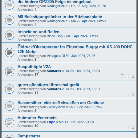
die hintere GPZ305 Felge ist eingebaut
Letzter Beitrag von
RadlagerMike
«
Do 22. Aug 2024, 10:26
Antworten:
4
M8 Befestigungslöcher in der Sitzbankplatte
Letzter Beitrag von
RadlagerMike
«
Mo 22. Apr 2024, 08:59
Antworten:
4
Inspektion und Reifen
Letzter Beitrag von
Black-Dog
«
Mi 3. Apr 2024, 13:38
Antworten:
4
Öldruck/Öltemperatur im Eigenbau Buggy mit XS 400 DOHC
12E Motor
Letzter Beitrag von
Vintage
«
Di 30. Jan 2024, 23:26
Antworten:
1
Auspufftöpfe V2A
Letzter Beitrag von
Sokrates
«
Do 28. Dez 2023, 18:54
Antworten:
17
1
2
gutes günstiges Ultraschallgerät
Letzter Beitrag von
Sokrates
«
Do 28. Dez 2023, 18:51
Antworten:
14
1
2
Rasenmäher: elektro-Schweißen am Gehäuse
Letzter Beitrag von
Zweizylindix
«
Sa 2. Sep 2023, 21:56
Antworten:
3
Hutmutter Federbein
Letzter Beitrag von
Lupe
«
Mo 13. Jun 2022, 21:59
Antworten:
10
1
2
Jumpstarter