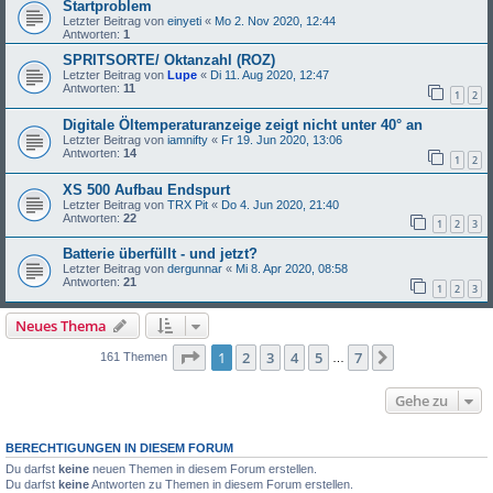
Startproblem
Letzter Beitrag von
einyeti
«
Mo 2. Nov 2020, 12:44
Antworten:
1
SPRITSORTE/ Oktanzahl (ROZ)
Letzter Beitrag von
Lupe
«
Di 11. Aug 2020, 12:47
Antworten:
11
1
2
Digitale Öltemperaturanzeige zeigt nicht unter 40° an
Letzter Beitrag von
iamnifty
«
Fr 19. Jun 2020, 13:06
Antworten:
14
1
2
XS 500 Aufbau Endspurt
Letzter Beitrag von
TRX Pit
«
Do 4. Jun 2020, 21:40
Antworten:
22
1
2
3
Batterie überfüllt - und jetzt?
Letzter Beitrag von
dergunnar
«
Mi 8. Apr 2020, 08:58
Antworten:
21
1
2
3
Neues Thema
Seite
1
von
7
1
2
3
4
5
7
Nächste
161 Themen
…
Gehe zu
BERECHTIGUNGEN IN DIESEM FORUM
Du darfst
keine
neuen Themen in diesem Forum erstellen.
Du darfst
keine
Antworten zu Themen in diesem Forum erstellen.