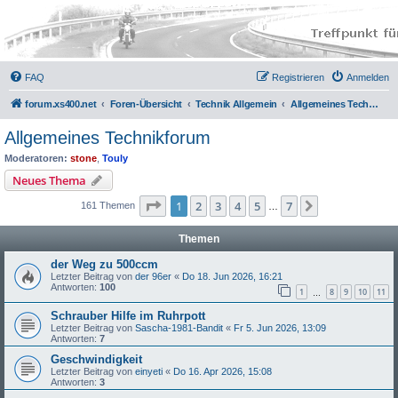
FAQ
Registrieren
Anmelden
forum.xs400.net
Foren-Übersicht
Technik Allgemein
Allgemeines Technikforum
Allgemeines Technikforum
Moderatoren:
stone
,
Touly
Neues Thema
Seite
1
von
7
1
2
3
4
5
7
Nächste
161 Themen
…
Themen
der Weg zu 500ccm
Letzter Beitrag von
der 96er
«
Do 18. Jun 2026, 16:21
Antworten:
100
1
8
9
10
11
…
Schrauber Hilfe im Ruhrpott
Letzter Beitrag von
Sascha-1981-Bandit
«
Fr 5. Jun 2026, 13:09
Antworten:
7
Geschwindigkeit
Letzter Beitrag von
einyeti
«
Do 16. Apr 2026, 15:08
Antworten:
3