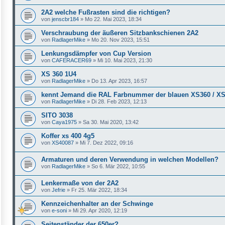
2A2 welche Fußrasten sind die richtigen?
von
jenscbr184
»
Mo 22. Mai 2023, 18:34
Verschraubung der äußeren Sitzbankschienen 2A2
von
RadlagerMike
»
Mo 20. Nov 2023, 15:51
Lenkungsdämpfer von Cup Version
von
CAFERACER69
»
Mi 10. Mai 2023, 21:30
XS 360 1U4
von
RadlagerMike
»
Do 13. Apr 2023, 16:57
kennt Jemand die RAL Farbnummer der blauen XS360 / X
von
RadlagerMike
»
Di 28. Feb 2023, 12:13
SITO 3038
von
Caya1975
»
Sa 30. Mai 2020, 13:42
Koffer xs 400 4g5
von
XS40087
»
Mi 7. Dez 2022, 09:16
Armaturen und deren Verwendung in welchen Modellen?
von
RadlagerMike
»
So 6. Mär 2022, 10:55
Lenkermaße von der 2A2
von
Jefrie
»
Fr 25. Mär 2022, 18:34
Kennzeichenhalter an der Schwinge
von
e-soni
»
Mi 29. Apr 2020, 12:19
Seitenständer der 650er?