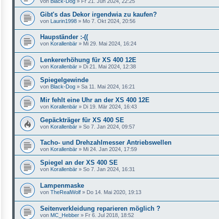
von
Black-Dog
»
Fr 21. Jun 2024, 22:25
Gibt's das Dekor irgendwia zu kaufen?
von
Laurin1998
»
Mo 7. Okt 2024, 20:56
Haupständer :-((
von
Korallenbär
»
Mi 29. Mai 2024, 16:24
Lenkererhöhung für XS 400 12E
von
Korallenbär
»
Di 21. Mai 2024, 12:38
Spiegelgewinde
von
Black-Dog
»
Sa 11. Mai 2024, 16:21
Mir fehlt eine Uhr an der XS 400 12E
von
Korallenbär
»
Di 19. Mär 2024, 16:43
Gepäckträger für XS 400 SE
von
Korallenbär
»
So 7. Jan 2024, 09:57
Tacho- und Drehzahlmesser Antriebswellen
von
Korallenbär
»
Mi 24. Jan 2024, 17:59
Spiegel an der XS 400 SE
von
Korallenbär
»
So 7. Jan 2024, 16:31
Lampenmaske
von
TheRealWolf
»
Do 14. Mai 2020, 19:13
Seitenverkleidung reparieren möglich ?
von
MC_Hebber
»
Fr 6. Jul 2018, 18:52