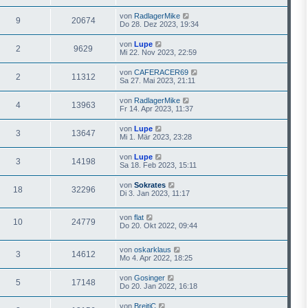
von
RadlagerMike
9
20674
Do 28. Dez 2023, 19:34
von
Lupe
2
9629
Mi 22. Nov 2023, 22:59
von
CAFERACER69
2
11312
Sa 27. Mai 2023, 21:11
von
RadlagerMike
4
13963
Fr 14. Apr 2023, 11:37
von
Lupe
3
13647
Mi 1. Mär 2023, 23:28
von
Lupe
3
14198
Sa 18. Feb 2023, 15:11
von
Sokrates
18
32296
Di 3. Jan 2023, 11:17
von
flat
10
24779
Do 20. Okt 2022, 09:44
von
oskarklaus
3
14612
Mo 4. Apr 2022, 18:25
von
Gosinger
5
17148
Do 20. Jan 2022, 16:18
von
BreitiC