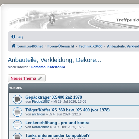
FAQ
forum.xs400.net
Foren-Übersicht
Technik XS400
Anbauteile, Verklei
Anbauteile, Verkleidung, Dekore...
Moderatoren:
Gemamo
,
Käfertönni
Neues Thema
THEMEN
Gepäckträger XS400 2a2 1978
von
Fiedde1887
»
Mi 29. Jul 2026, 13:05
Träger/Koffer XS 360 bzw. XS 400 (vor 1978)
von
architom
»
Di 4. Jun 2024, 23:10
Lenkererhöhung - pro und kontra
von
Korallenbär
»
Di 9. Dez 2025, 15:52
Tanks untereinander kompatibel?