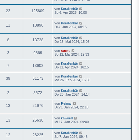
von
Korallenbär
23
125609
So 6. Apr 2025, 10:00
von
Korallenbär
11
18890
Di 4. Jun 2024, 08:16
von
Korallenbär
8
13728
Do 23. Mai 2024, 15:05
von
stone
3
9869
So 12. Mai 2024, 19:33
von
Korallenbär
7
13602
Do 11. Apr 2024, 16:15
von
Korallenbär
39
51173
Mo 26. Feb 2024, 16:50
von
Korallenbär
2
8572
Do 25. Jan 2024, 14:14
von
Reimar
13
21676
Di 23. Jan 2024, 22:18
von
kawural
13
25630
Mi 17. Jan 2024, 09:00
von
Korallenbär
12
26225
So 7. Jan 2024, 09:48