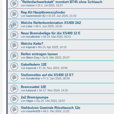
"Reifenfachwerkstatt" montiert BT45 ohne Schlauch
von
moose
»
Di 1. Jul 2025, 13:27
Rep.Kit Hauptbremszylinder
von
bademeister-82
»
Di 24. Jun 2025, 21:42
Welche Reifenkombination XS400 2A2
von
Letar
»
Mi 4. Jun 2025, 10:20
Neue Bremsbeläge für die XS400 12 E
von
Korallenbär
»
Mi 14. Mai 2025, 09:51
Welche Kette?
von
kapsali
»
Mo 21. Apr 2025, 14:15
Reifen eintragen lassen
von
Black-Dog
»
Sa 8. Mär 2025, 20:37
Gabelfedern 12E
von
kawural
»
Fr 22. Nov 2024, 18:56
Stollenreifen auf die XS400 12 E?
von
Korallenbär
»
Fr 3. Jan 2025, 08:58
Bremssattel 12E
von
kawural
»
So 17. Nov 2024, 14:32
2a2 Bremspumpe
von
Hippo
»
Do 24. Okt 2024, 19:07
Stehbolzen Gewinde Ritzeltausch 12e
von
rosenhof28
»
Mi 2. Okt 2024, 11:02