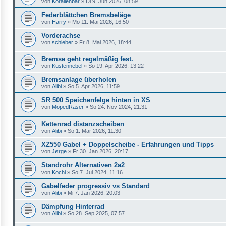
von
Korallenbär
»
Di 9. Jun 2026, 08:59
Federblättchen Bremsbeläge
von
Harry
»
Mo 11. Mai 2026, 16:50
Vorderachse
von
schieber
»
Fr 8. Mai 2026, 18:44
Bremse geht regelmäßig fest.
von
Küstennebel
»
So 19. Apr 2026, 13:22
Bremsanlage überholen
von
Alibi
»
So 5. Apr 2026, 11:59
SR 500 Speichenfelge hinten in XS
von
MopedRaser
»
So 24. Nov 2024, 21:31
Kettenrad distanzscheiben
von
Alibi
»
So 1. Mär 2026, 11:30
XZ550 Gabel + Doppelscheibe - Erfahrungen und Tipps
von
Jørge
»
Fr 30. Jan 2026, 20:17
Standrohr Alternativen 2a2
von
Kochi
»
So 7. Jul 2024, 11:16
Gabelfeder progressiv vs Standard
von
Alibi
»
Mi 7. Jan 2026, 20:03
Dämpfung Hinterrad
von
Alibi
»
So 28. Sep 2025, 07:57