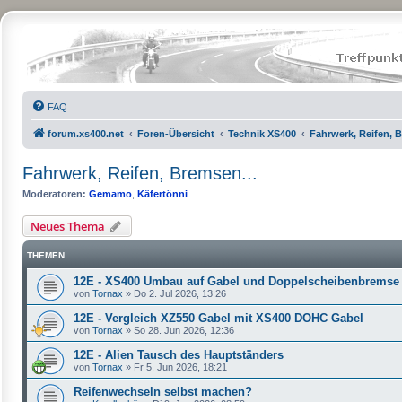
FAQ
forum.xs400.net
Foren-Übersicht
Technik XS400
Fahrwerk, Reifen, B
Fahrwerk, Reifen, Bremsen...
Moderatoren:
Gemamo
,
Käfertönni
Neues Thema
THEMEN
12E - XS400 Umbau auf Gabel und Doppelscheibenbremse
von
Tornax
»
Do 2. Jul 2026, 13:26
12E - Vergleich XZ550 Gabel mit XS400 DOHC Gabel
von
Tornax
»
So 28. Jun 2026, 12:36
12E - Alien Tausch des Hauptständers
von
Tornax
»
Fr 5. Jun 2026, 18:21
Reifenwechseln selbst machen?