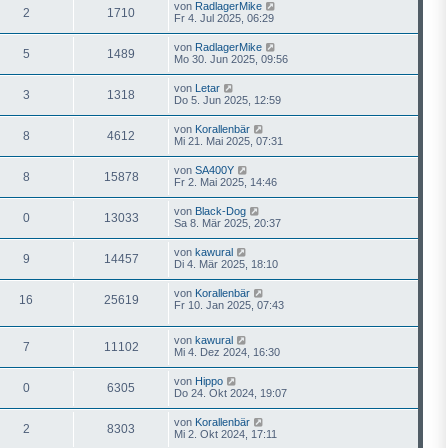
von
RadlagerMike
2
1710
Fr 4. Jul 2025, 06:29
von
RadlagerMike
5
1489
Mo 30. Jun 2025, 09:56
von
Letar
3
1318
Do 5. Jun 2025, 12:59
von
Korallenbär
8
4612
Mi 21. Mai 2025, 07:31
von
SA400Y
8
15878
Fr 2. Mai 2025, 14:46
von
Black-Dog
0
13033
Sa 8. Mär 2025, 20:37
von
kawural
9
14457
Di 4. Mär 2025, 18:10
von
Korallenbär
16
25619
Fr 10. Jan 2025, 07:43
von
kawural
7
11102
Mi 4. Dez 2024, 16:30
von
Hippo
0
6305
Do 24. Okt 2024, 19:07
von
Korallenbär
2
8303
Mi 2. Okt 2024, 17:11