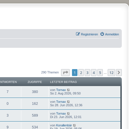
Registrieren
Anmelden
Seite
1
von
12
1
2
3
4
5
12
Näc
290 Themen
…
ANTWORTEN
ZUGRIFFE
LETZTER BEITRAG
von
Tornax
7
380
So 2. Aug 2026, 09:50
von
Tornax
0
162
So 28. Jun 2026, 12:36
von
Tornax
3
589
Di 23. Jun 2026, 12:01
von
Korallenbär
9
534
Fr 19. Jun 2026, 05:06