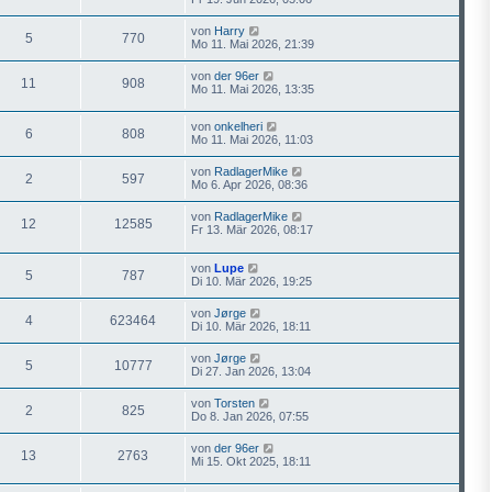
von
Harry
5
770
Mo 11. Mai 2026, 21:39
von
der 96er
11
908
Mo 11. Mai 2026, 13:35
von
onkelheri
6
808
Mo 11. Mai 2026, 11:03
von
RadlagerMike
2
597
Mo 6. Apr 2026, 08:36
von
RadlagerMike
12
12585
Fr 13. Mär 2026, 08:17
von
Lupe
5
787
Di 10. Mär 2026, 19:25
von
Jørge
4
623464
Di 10. Mär 2026, 18:11
von
Jørge
5
10777
Di 27. Jan 2026, 13:04
von
Torsten
2
825
Do 8. Jan 2026, 07:55
von
der 96er
13
2763
Mi 15. Okt 2025, 18:11