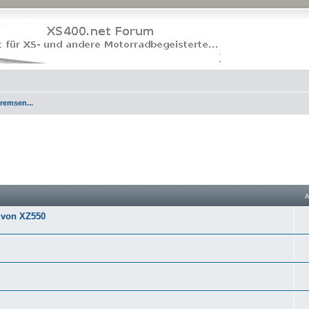
remsen...
 von XZ550