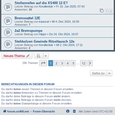
Stollenreifen auf die XS400 12 E?
Letzter Beitrag von
Korallenbär
«
Fr 10. Jan 2025, 07:43
Antworten:
16
1
2
Bremssattel 12E
Letzter Beitrag von
kawural
«
Mi 4. Dez 2024, 16:30
Antworten:
7
2a2 Bremspumpe
Letzter Beitrag von
Hippo
«
Do 24. Okt 2024, 19:07
Stehbolzen Gewinde Ritzeltausch 12e
Letzter Beitrag von
Korallenbär
«
Mi 2. Okt 2024, 17:11
Antworten:
2
Neues Thema
Seite
1
von
12
1
2
3
4
5
12
Nächste
290 Themen
…
Gehe zu
BERECHTIGUNGEN IN DIESEM FORUM
Du darfst
keine
neuen Themen in diesem Forum erstellen.
Du darfst
keine
Antworten zu Themen in diesem Forum erstellen.
Du darfst deine Beiträge in diesem Forum
nicht
ändern.
Du darfst deine Beiträge in diesem Forum
nicht
löschen.
Du darfst
keine
Dateianhänge in diesem Forum erstellen.
forum.xs400.net
Foren-Übersicht
Alle Zeiten sind
UTC+01:00