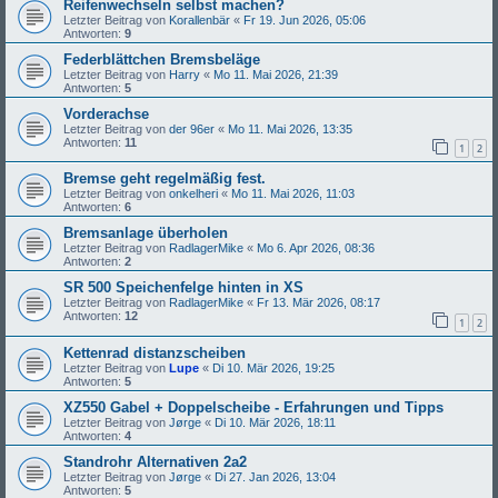
Reifenwechseln selbst machen?
Letzter Beitrag von
Korallenbär
«
Fr 19. Jun 2026, 05:06
Antworten:
9
Federblättchen Bremsbeläge
Letzter Beitrag von
Harry
«
Mo 11. Mai 2026, 21:39
Antworten:
5
Vorderachse
Letzter Beitrag von
der 96er
«
Mo 11. Mai 2026, 13:35
Antworten:
11
1
2
Bremse geht regelmäßig fest.
Letzter Beitrag von
onkelheri
«
Mo 11. Mai 2026, 11:03
Antworten:
6
Bremsanlage überholen
Letzter Beitrag von
RadlagerMike
«
Mo 6. Apr 2026, 08:36
Antworten:
2
SR 500 Speichenfelge hinten in XS
Letzter Beitrag von
RadlagerMike
«
Fr 13. Mär 2026, 08:17
Antworten:
12
1
2
Kettenrad distanzscheiben
Letzter Beitrag von
Lupe
«
Di 10. Mär 2026, 19:25
Antworten:
5
XZ550 Gabel + Doppelscheibe - Erfahrungen und Tipps
Letzter Beitrag von
Jørge
«
Di 10. Mär 2026, 18:11
Antworten:
4
Standrohr Alternativen 2a2
Letzter Beitrag von
Jørge
«
Di 27. Jan 2026, 13:04
Antworten:
5