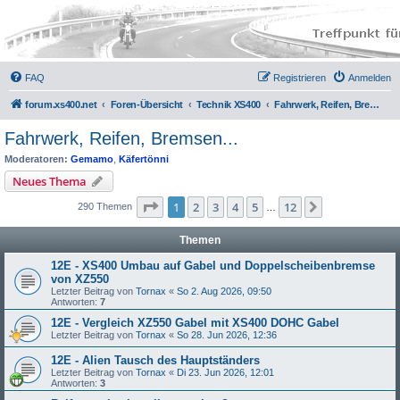
FAQ
Registrieren
Anmelden
forum.xs400.net
Foren-Übersicht
Technik XS400
Fahrwerk, Reifen, Bremsen...
Fahrwerk, Reifen, Bremsen...
Moderatoren:
Gemamo
,
Käfertönni
Neues Thema
Seite
1
von
12
1
2
3
4
5
12
Nächste
290 Themen
…
Themen
12E - XS400 Umbau auf Gabel und Doppelscheibenbremse
von XZ550
Letzter Beitrag von
Tornax
«
So 2. Aug 2026, 09:50
Antworten:
7
12E - Vergleich XZ550 Gabel mit XS400 DOHC Gabel
Letzter Beitrag von
Tornax
«
So 28. Jun 2026, 12:36
12E - Alien Tausch des Hauptständers
Letzter Beitrag von
Tornax
«
Di 23. Jun 2026, 12:01
Antworten:
3