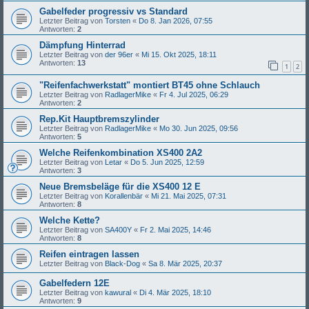
Gabelfeder progressiv vs Standard
Letzter Beitrag von
Torsten
«
Do 8. Jan 2026, 07:55
Antworten:
2
Dämpfung Hinterrad
Letzter Beitrag von
der 96er
«
Mi 15. Okt 2025, 18:11
Antworten:
13
1
2
"Reifenfachwerkstatt" montiert BT45 ohne Schlauch
Letzter Beitrag von
RadlagerMike
«
Fr 4. Jul 2025, 06:29
Antworten:
2
Rep.Kit Hauptbremszylinder
Letzter Beitrag von
RadlagerMike
«
Mo 30. Jun 2025, 09:56
Antworten:
5
Welche Reifenkombination XS400 2A2
Letzter Beitrag von
Letar
«
Do 5. Jun 2025, 12:59
Antworten:
3
Neue Bremsbeläge für die XS400 12 E
Letzter Beitrag von
Korallenbär
«
Mi 21. Mai 2025, 07:31
Antworten:
8
Welche Kette?
Letzter Beitrag von
SA400Y
«
Fr 2. Mai 2025, 14:46
Antworten:
8
Reifen eintragen lassen
Letzter Beitrag von
Black-Dog
«
Sa 8. Mär 2025, 20:37
Gabelfedern 12E
Letzter Beitrag von
kawural
«
Di 4. Mär 2025, 18:10
Antworten:
9