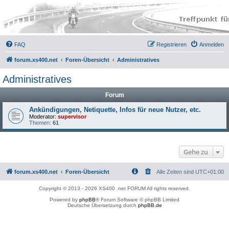
FAQ
Registrieren
Anmelden
forum.xs400.net
Foren-Übersicht
Administratives
Administratives
Forum
Ankündigungen, Netiquette, Infos für neue Nutzer, etc.
Moderator:
supervisor
Themen:
61
Gehe zu
forum.xs400.net
Foren-Übersicht
Alle Zeiten sind
UTC+01:00
Copyright © 2013 - 2026 XS400 .net FORUM All rights reserved.
Powered by
phpBB
® Forum Software © phpBB Limited
Deutsche Übersetzung durch
phpBB.de