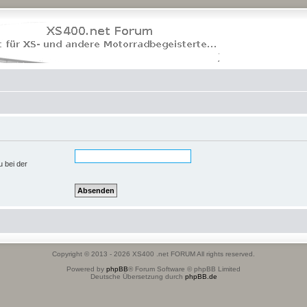
u bei der
Copyright © 2013 - 2026 XS400 .net FORUM All rights reserved.
Powered by
phpBB
® Forum Software © phpBB Limited
Deutsche Übersetzung durch
phpBB.de