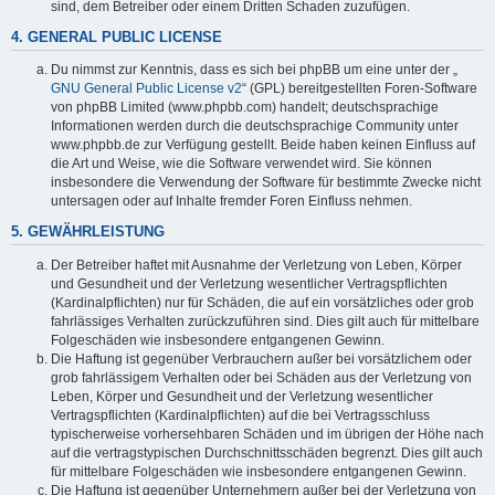
sind, dem Betreiber oder einem Dritten Schaden zuzufügen.
4. GENERAL PUBLIC LICENSE
Du nimmst zur Kenntnis, dass es sich bei phpBB um eine unter der „
GNU General Public License v2
“ (GPL) bereitgestellten Foren-Software
von phpBB Limited (www.phpbb.com) handelt; deutschsprachige
Informationen werden durch die deutschsprachige Community unter
www.phpbb.de zur Verfügung gestellt. Beide haben keinen Einfluss auf
die Art und Weise, wie die Software verwendet wird. Sie können
insbesondere die Verwendung der Software für bestimmte Zwecke nicht
untersagen oder auf Inhalte fremder Foren Einfluss nehmen.
5. GEWÄHRLEISTUNG
Der Betreiber haftet mit Ausnahme der Verletzung von Leben, Körper
und Gesundheit und der Verletzung wesentlicher Vertragspflichten
(Kardinalpflichten) nur für Schäden, die auf ein vorsätzliches oder grob
fahrlässiges Verhalten zurückzuführen sind. Dies gilt auch für mittelbare
Folgeschäden wie insbesondere entgangenen Gewinn.
Die Haftung ist gegenüber Verbrauchern außer bei vorsätzlichem oder
grob fahrlässigem Verhalten oder bei Schäden aus der Verletzung von
Leben, Körper und Gesundheit und der Verletzung wesentlicher
Vertragspflichten (Kardinalpflichten) auf die bei Vertragsschluss
typischerweise vorhersehbaren Schäden und im übrigen der Höhe nach
auf die vertragstypischen Durchschnittsschäden begrenzt. Dies gilt auch
für mittelbare Folgeschäden wie insbesondere entgangenen Gewinn.
Die Haftung ist gegenüber Unternehmern außer bei der Verletzung von