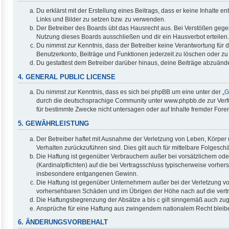
Du erklärst mit der Erstellung eines Beitrags, dass er keine Inhalte 
Links und Bilder zu setzen bzw. zu verwenden.
Der Betreiber des Boards übt das Hausrecht aus. Bei Verstößen geg
Nutzung dieses Boards ausschließen und dir ein Hausverbot erteilen.
Du nimmst zur Kenntnis, dass der Betreiber keine Verantwortung für di
Benutzerkonto, Beiträge und Funktionen jederzeit zu löschen oder zu
Du gestattest dem Betreiber darüber hinaus, deine Beiträge abzuände
4. GENERAL PUBLIC LICENSE
Du nimmst zur Kenntnis, dass es sich bei phpBB um eine unter der „
G
durch die deutschsprachige Community unter www.phpbb.de zur Verfüg
für bestimmte Zwecke nicht untersagen oder auf Inhalte fremder Fore
5. GEWÄHRLEISTUNG
Der Betreiber haftet mit Ausnahme der Verletzung von Leben, Körper u
Verhalten zurückzuführen sind. Dies gilt auch für mittelbare Folge
Die Haftung ist gegenüber Verbrauchern außer bei vorsätzlichem ode
(Kardinalpflichten) auf die bei Vertragsschluss typischerweise vorh
insbesondere entgangenen Gewinn.
Die Haftung ist gegenüber Unternehmern außer bei der Verletzung vo
vorhersehbaren Schäden und im Übrigen der Höhe nach auf die vertr
Die Haftungsbegrenzung der Absätze a bis c gilt sinngemäß auch zugu
Ansprüche für eine Haftung aus zwingendem nationalem Recht bleib
6. ÄNDERUNGSVORBEHALT