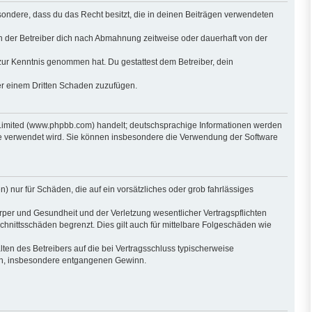
besondere, dass du das Recht besitzt, die in deinen Beiträgen verwendeten
n der Betreiber dich nach Abmahnung zeitweise oder dauerhaft von der
ht zur Kenntnis genommen hat. Du gestattest dem Betreiber, dein
der einem Dritten Schaden zuzufügen.
 Limited (www.phpbb.com) handelt; deutschsprachige Informationen werden
are verwendet wird. Sie können insbesondere die Verwendung der Software
) nur für Schäden, die auf ein vorsätzliches oder grob fahrlässiges
per und Gesundheit und der Verletzung wesentlicher Vertragspflichten
hnittsschäden begrenzt. Dies gilt auch für mittelbare Folgeschäden wie
en des Betreibers auf die bei Vertragsschluss typischerweise
den, insbesondere entgangenen Gewinn.