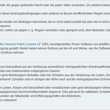
enthält, die gegen geltendes Recht oder die guten Sitten verstoßen. Du erklärst ins
en diese Nutzungsbedingungen oder anderer im Board veröffentlichten Regeln kan
e Inhalte von Beiträgen übernimmt, die er nicht selbst erstellt hat oder die er nic
 sperren.
rn, sofern sie gegen o. g. Regeln verstoßen oder geeignet sind, dem Betreiber o
NU General Public License v2
“ (GPL) bereitgestellten Foren-Software von phpBB
ung gestellt. Beide haben keinen Einfluss auf die Art und Weise, wie die Softw
n Einfluss nehmen.
nd Gesundheit und der Verletzung wesentlicher Vertragspflichten (Kardinalpflichten
schäden wie insbesondere entgangenen Gewinn.
r grob fahrlässigem Verhalten oder bei Schäden aus der Verletzung von Leben, Kör
ersehbaren Schäden und im übrigen der Höhe nach auf die vertragstypischen Durchsc
n Leben, Körper und Gesundheit oder vorsätzlichem oder grob fahrlässigem Verhalt
agstypischen Durchschnittsschäden begrenzt. Dies gilt auch für mittelbare Schä
nsten der Mitarbeiter und Erfüllungsgehilfen des Betreibers.
en unberührt.