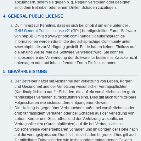
abzuändern, sofern sie gegen o. g. Regeln verstoßen oder geeignet
sind, dem Betreiber oder einem Dritten Schaden zuzufügen.
4. GENERAL PUBLIC LICENSE
Du nimmst zur Kenntnis, dass es sich bei phpBB um eine unter der „
GNU General Public License v2
“ (GPL) bereitgestellten Foren-Software
von phpBB Limited (www.phpbb.com) handelt; deutschsprachige
Informationen werden durch die deutschsprachige Community unter
www.phpbb.de zur Verfügung gestellt. Beide haben keinen Einfluss auf
die Art und Weise, wie die Software verwendet wird. Sie können
insbesondere die Verwendung der Software für bestimmte Zwecke nicht
untersagen oder auf Inhalte fremder Foren Einfluss nehmen.
5. GEWÄHRLEISTUNG
Der Betreiber haftet mit Ausnahme der Verletzung von Leben, Körper
und Gesundheit und der Verletzung wesentlicher Vertragspflichten
(Kardinalpflichten) nur für Schäden, die auf ein vorsätzliches oder grob
fahrlässiges Verhalten zurückzuführen sind. Dies gilt auch für mittelbare
Folgeschäden wie insbesondere entgangenen Gewinn.
Die Haftung ist gegenüber Verbrauchern außer bei vorsätzlichem oder
grob fahrlässigem Verhalten oder bei Schäden aus der Verletzung von
Leben, Körper und Gesundheit und der Verletzung wesentlicher
Vertragspflichten (Kardinalpflichten) auf die bei Vertragsschluss
typischerweise vorhersehbaren Schäden und im übrigen der Höhe nach
auf die vertragstypischen Durchschnittsschäden begrenzt. Dies gilt auch
für mittelbare Folgeschäden wie insbesondere entgangenen Gewinn.