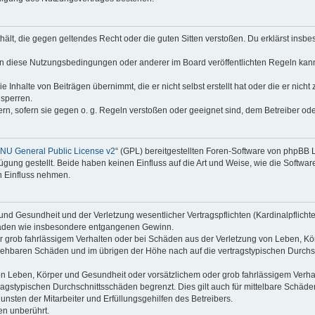
enthält, die gegen geltendes Recht oder die guten Sitten verstoßen. Du erklärst ins
en diese Nutzungsbedingungen oder anderer im Board veröffentlichten Regeln kan
e Inhalte von Beiträgen übernimmt, die er nicht selbst erstellt hat oder die er nic
 sperren.
rn, sofern sie gegen o. g. Regeln verstoßen oder geeignet sind, dem Betreiber o
NU General Public License v2
“ (GPL) bereitgestellten Foren-Software von phpBB
ung gestellt. Beide haben keinen Einfluss auf die Art und Weise, wie die Softw
n Einfluss nehmen.
nd Gesundheit und der Verletzung wesentlicher Vertragspflichten (Kardinalpflichten
schäden wie insbesondere entgangenen Gewinn.
r grob fahrlässigem Verhalten oder bei Schäden aus der Verletzung von Leben, Kör
ersehbaren Schäden und im übrigen der Höhe nach auf die vertragstypischen Durchsc
n Leben, Körper und Gesundheit oder vorsätzlichem oder grob fahrlässigem Verhalt
agstypischen Durchschnittsschäden begrenzt. Dies gilt auch für mittelbare Schä
nsten der Mitarbeiter und Erfüllungsgehilfen des Betreibers.
en unberührt.