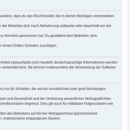
besondere, dass du das Recht besitzt, die in deinen Beiträgen verwendeten
n der Betreiber dich nach Abmahnung zeitweise oder dauerhaft von der
ht zur Kenntnis genommen hat. Du gestattest dem Betreiber, dein
der einem Dritten Schaden zuzufügen.
 Limited (www.phpbb.com) handelt; deutschsprachige Informationen werden
are verwendet wird. Sie können insbesondere die Verwendung der Software
) nur für Schäden, die auf ein vorsätzliches oder grob fahrlässiges
per und Gesundheit und der Verletzung wesentlicher Vertragspflichten
hnittsschäden begrenzt. Dies gilt auch für mittelbare Folgeschäden wie
en des Betreibers auf die bei Vertragsschluss typischerweise
den, insbesondere entgangenen Gewinn.