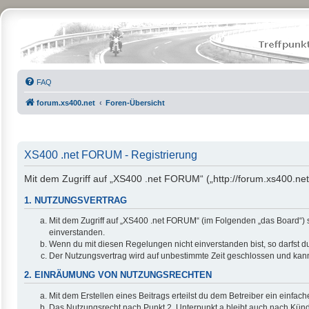
FAQ
forum.xs400.net
Foren-Übersicht
XS400 .net FORUM - Registrierung
Mit dem Zugriff auf „XS400 .net FORUM“ („http://forum.xs400.net
1. NUTZUNGSVERTRAG
Mit dem Zugriff auf „XS400 .net FORUM“ (im Folgenden „das Board“) 
einverstanden.
Wenn du mit diesen Regelungen nicht einverstanden bist, so darfst du
Der Nutzungsvertrag wird auf unbestimmte Zeit geschlossen und kann 
2. EINRÄUMUNG VON NUTZUNGSRECHTEN
Mit dem Erstellen eines Beitrags erteilst du dem Betreiber ein einfa
Das Nutzungsrecht nach Punkt 2, Unterpunkt a bleibt auch nach Kün