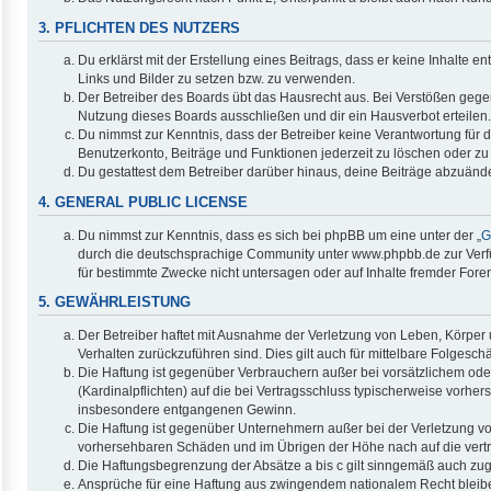
3. PFLICHTEN DES NUTZERS
Du erklärst mit der Erstellung eines Beitrags, dass er keine Inhalte 
Links und Bilder zu setzen bzw. zu verwenden.
Der Betreiber des Boards übt das Hausrecht aus. Bei Verstößen geg
Nutzung dieses Boards ausschließen und dir ein Hausverbot erteilen.
Du nimmst zur Kenntnis, dass der Betreiber keine Verantwortung für di
Benutzerkonto, Beiträge und Funktionen jederzeit zu löschen oder zu
Du gestattest dem Betreiber darüber hinaus, deine Beiträge abzuände
4. GENERAL PUBLIC LICENSE
Du nimmst zur Kenntnis, dass es sich bei phpBB um eine unter der „
G
durch die deutschsprachige Community unter www.phpbb.de zur Verfüg
für bestimmte Zwecke nicht untersagen oder auf Inhalte fremder Fore
5. GEWÄHRLEISTUNG
Der Betreiber haftet mit Ausnahme der Verletzung von Leben, Körper u
Verhalten zurückzuführen sind. Dies gilt auch für mittelbare Folge
Die Haftung ist gegenüber Verbrauchern außer bei vorsätzlichem ode
(Kardinalpflichten) auf die bei Vertragsschluss typischerweise vorh
insbesondere entgangenen Gewinn.
Die Haftung ist gegenüber Unternehmern außer bei der Verletzung vo
vorhersehbaren Schäden und im Übrigen der Höhe nach auf die vertr
Die Haftungsbegrenzung der Absätze a bis c gilt sinngemäß auch zugu
Ansprüche für eine Haftung aus zwingendem nationalem Recht bleib