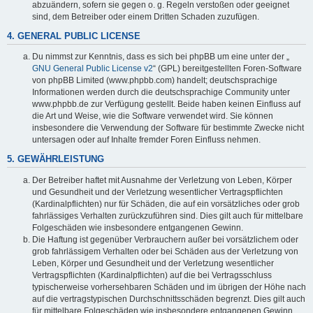
abzuändern, sofern sie gegen o. g. Regeln verstoßen oder geeignet
sind, dem Betreiber oder einem Dritten Schaden zuzufügen.
4. GENERAL PUBLIC LICENSE
Du nimmst zur Kenntnis, dass es sich bei phpBB um eine unter der „
GNU General Public License v2
“ (GPL) bereitgestellten Foren-Software
von phpBB Limited (www.phpbb.com) handelt; deutschsprachige
Informationen werden durch die deutschsprachige Community unter
www.phpbb.de zur Verfügung gestellt. Beide haben keinen Einfluss auf
die Art und Weise, wie die Software verwendet wird. Sie können
insbesondere die Verwendung der Software für bestimmte Zwecke nicht
untersagen oder auf Inhalte fremder Foren Einfluss nehmen.
5. GEWÄHRLEISTUNG
Der Betreiber haftet mit Ausnahme der Verletzung von Leben, Körper
und Gesundheit und der Verletzung wesentlicher Vertragspflichten
(Kardinalpflichten) nur für Schäden, die auf ein vorsätzliches oder grob
fahrlässiges Verhalten zurückzuführen sind. Dies gilt auch für mittelbare
Folgeschäden wie insbesondere entgangenen Gewinn.
Die Haftung ist gegenüber Verbrauchern außer bei vorsätzlichem oder
grob fahrlässigem Verhalten oder bei Schäden aus der Verletzung von
Leben, Körper und Gesundheit und der Verletzung wesentlicher
Vertragspflichten (Kardinalpflichten) auf die bei Vertragsschluss
typischerweise vorhersehbaren Schäden und im übrigen der Höhe nach
auf die vertragstypischen Durchschnittsschäden begrenzt. Dies gilt auch
für mittelbare Folgeschäden wie insbesondere entgangenen Gewinn.