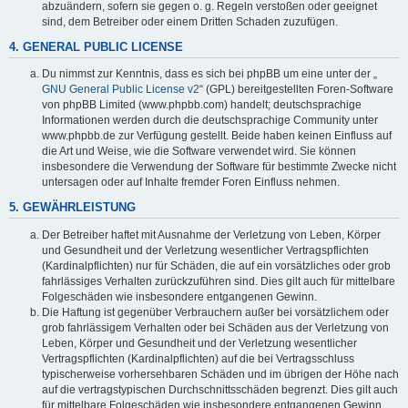
abzuändern, sofern sie gegen o. g. Regeln verstoßen oder geeignet
sind, dem Betreiber oder einem Dritten Schaden zuzufügen.
4. GENERAL PUBLIC LICENSE
Du nimmst zur Kenntnis, dass es sich bei phpBB um eine unter der „
GNU General Public License v2
“ (GPL) bereitgestellten Foren-Software
von phpBB Limited (www.phpbb.com) handelt; deutschsprachige
Informationen werden durch die deutschsprachige Community unter
www.phpbb.de zur Verfügung gestellt. Beide haben keinen Einfluss auf
die Art und Weise, wie die Software verwendet wird. Sie können
insbesondere die Verwendung der Software für bestimmte Zwecke nicht
untersagen oder auf Inhalte fremder Foren Einfluss nehmen.
5. GEWÄHRLEISTUNG
Der Betreiber haftet mit Ausnahme der Verletzung von Leben, Körper
und Gesundheit und der Verletzung wesentlicher Vertragspflichten
(Kardinalpflichten) nur für Schäden, die auf ein vorsätzliches oder grob
fahrlässiges Verhalten zurückzuführen sind. Dies gilt auch für mittelbare
Folgeschäden wie insbesondere entgangenen Gewinn.
Die Haftung ist gegenüber Verbrauchern außer bei vorsätzlichem oder
grob fahrlässigem Verhalten oder bei Schäden aus der Verletzung von
Leben, Körper und Gesundheit und der Verletzung wesentlicher
Vertragspflichten (Kardinalpflichten) auf die bei Vertragsschluss
typischerweise vorhersehbaren Schäden und im übrigen der Höhe nach
auf die vertragstypischen Durchschnittsschäden begrenzt. Dies gilt auch
für mittelbare Folgeschäden wie insbesondere entgangenen Gewinn.