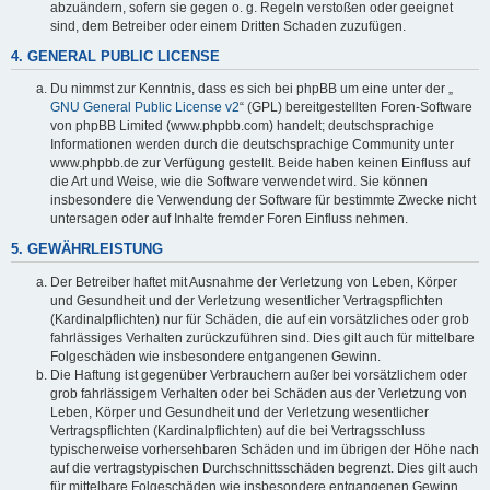
abzuändern, sofern sie gegen o. g. Regeln verstoßen oder geeignet
sind, dem Betreiber oder einem Dritten Schaden zuzufügen.
4. GENERAL PUBLIC LICENSE
Du nimmst zur Kenntnis, dass es sich bei phpBB um eine unter der „
GNU General Public License v2
“ (GPL) bereitgestellten Foren-Software
von phpBB Limited (www.phpbb.com) handelt; deutschsprachige
Informationen werden durch die deutschsprachige Community unter
www.phpbb.de zur Verfügung gestellt. Beide haben keinen Einfluss auf
die Art und Weise, wie die Software verwendet wird. Sie können
insbesondere die Verwendung der Software für bestimmte Zwecke nicht
untersagen oder auf Inhalte fremder Foren Einfluss nehmen.
5. GEWÄHRLEISTUNG
Der Betreiber haftet mit Ausnahme der Verletzung von Leben, Körper
und Gesundheit und der Verletzung wesentlicher Vertragspflichten
(Kardinalpflichten) nur für Schäden, die auf ein vorsätzliches oder grob
fahrlässiges Verhalten zurückzuführen sind. Dies gilt auch für mittelbare
Folgeschäden wie insbesondere entgangenen Gewinn.
Die Haftung ist gegenüber Verbrauchern außer bei vorsätzlichem oder
grob fahrlässigem Verhalten oder bei Schäden aus der Verletzung von
Leben, Körper und Gesundheit und der Verletzung wesentlicher
Vertragspflichten (Kardinalpflichten) auf die bei Vertragsschluss
typischerweise vorhersehbaren Schäden und im übrigen der Höhe nach
auf die vertragstypischen Durchschnittsschäden begrenzt. Dies gilt auch
für mittelbare Folgeschäden wie insbesondere entgangenen Gewinn.