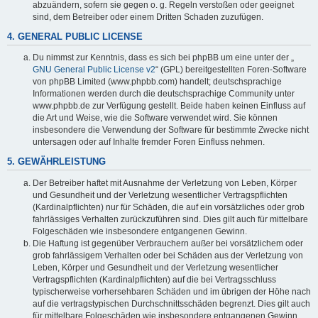
abzuändern, sofern sie gegen o. g. Regeln verstoßen oder geeignet
sind, dem Betreiber oder einem Dritten Schaden zuzufügen.
4. GENERAL PUBLIC LICENSE
Du nimmst zur Kenntnis, dass es sich bei phpBB um eine unter der „
GNU General Public License v2
“ (GPL) bereitgestellten Foren-Software
von phpBB Limited (www.phpbb.com) handelt; deutschsprachige
Informationen werden durch die deutschsprachige Community unter
www.phpbb.de zur Verfügung gestellt. Beide haben keinen Einfluss auf
die Art und Weise, wie die Software verwendet wird. Sie können
insbesondere die Verwendung der Software für bestimmte Zwecke nicht
untersagen oder auf Inhalte fremder Foren Einfluss nehmen.
5. GEWÄHRLEISTUNG
Der Betreiber haftet mit Ausnahme der Verletzung von Leben, Körper
und Gesundheit und der Verletzung wesentlicher Vertragspflichten
(Kardinalpflichten) nur für Schäden, die auf ein vorsätzliches oder grob
fahrlässiges Verhalten zurückzuführen sind. Dies gilt auch für mittelbare
Folgeschäden wie insbesondere entgangenen Gewinn.
Die Haftung ist gegenüber Verbrauchern außer bei vorsätzlichem oder
grob fahrlässigem Verhalten oder bei Schäden aus der Verletzung von
Leben, Körper und Gesundheit und der Verletzung wesentlicher
Vertragspflichten (Kardinalpflichten) auf die bei Vertragsschluss
typischerweise vorhersehbaren Schäden und im übrigen der Höhe nach
auf die vertragstypischen Durchschnittsschäden begrenzt. Dies gilt auch
für mittelbare Folgeschäden wie insbesondere entgangenen Gewinn.