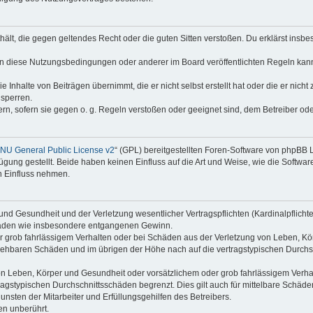
enthält, die gegen geltendes Recht oder die guten Sitten verstoßen. Du erklärst ins
en diese Nutzungsbedingungen oder anderer im Board veröffentlichten Regeln kan
e Inhalte von Beiträgen übernimmt, die er nicht selbst erstellt hat oder die er nic
 sperren.
rn, sofern sie gegen o. g. Regeln verstoßen oder geeignet sind, dem Betreiber o
NU General Public License v2
“ (GPL) bereitgestellten Foren-Software von phpBB
ung gestellt. Beide haben keinen Einfluss auf die Art und Weise, wie die Softw
n Einfluss nehmen.
nd Gesundheit und der Verletzung wesentlicher Vertragspflichten (Kardinalpflichten
schäden wie insbesondere entgangenen Gewinn.
r grob fahrlässigem Verhalten oder bei Schäden aus der Verletzung von Leben, Kör
ersehbaren Schäden und im übrigen der Höhe nach auf die vertragstypischen Durchsc
n Leben, Körper und Gesundheit oder vorsätzlichem oder grob fahrlässigem Verhalt
agstypischen Durchschnittsschäden begrenzt. Dies gilt auch für mittelbare Schä
nsten der Mitarbeiter und Erfüllungsgehilfen des Betreibers.
en unberührt.