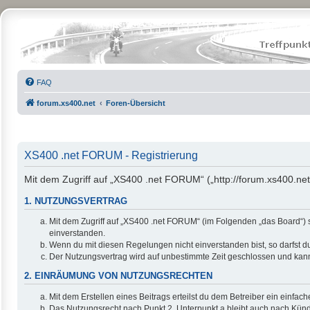
FAQ
forum.xs400.net
Foren-Übersicht
XS400 .net FORUM - Registrierung
Mit dem Zugriff auf „XS400 .net FORUM“ („http://forum.xs400.net
1. NUTZUNGSVERTRAG
Mit dem Zugriff auf „XS400 .net FORUM“ (im Folgenden „das Board“) 
einverstanden.
Wenn du mit diesen Regelungen nicht einverstanden bist, so darfst du
Der Nutzungsvertrag wird auf unbestimmte Zeit geschlossen und kann 
2. EINRÄUMUNG VON NUTZUNGSRECHTEN
Mit dem Erstellen eines Beitrags erteilst du dem Betreiber ein einfa
Das Nutzungsrecht nach Punkt 2, Unterpunkt a bleibt auch nach Kün