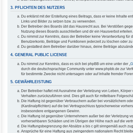
3. PFLICHTEN DES NUTZERS
Du erklärst mit der Erstellung eines Beitrags, dass er keine Inhalte 
Links und Bilder zu setzen bzw. zu verwenden.
Der Betreiber des Boards übt das Hausrecht aus. Bei Verstößen geg
Nutzung dieses Boards ausschließen und dir ein Hausverbot erteilen.
Du nimmst zur Kenntnis, dass der Betreiber keine Verantwortung für di
Benutzerkonto, Beiträge und Funktionen jederzeit zu löschen oder zu
Du gestattest dem Betreiber darüber hinaus, deine Beiträge abzuände
4. GENERAL PUBLIC LICENSE
Du nimmst zur Kenntnis, dass es sich bei phpBB um eine unter der „
G
durch die deutschsprachige Community unter www.phpbb.de zur Verfüg
für bestimmte Zwecke nicht untersagen oder auf Inhalte fremder Fore
5. GEWÄHRLEISTUNG
Der Betreiber haftet mit Ausnahme der Verletzung von Leben, Körper u
Verhalten zurückzuführen sind. Dies gilt auch für mittelbare Folge
Die Haftung ist gegenüber Verbrauchern außer bei vorsätzlichem ode
(Kardinalpflichten) auf die bei Vertragsschluss typischerweise vorh
insbesondere entgangenen Gewinn.
Die Haftung ist gegenüber Unternehmern außer bei der Verletzung vo
vorhersehbaren Schäden und im Übrigen der Höhe nach auf die vertr
Die Haftungsbegrenzung der Absätze a bis c gilt sinngemäß auch zugu
Ansprüche für eine Haftung aus zwingendem nationalem Recht bleib