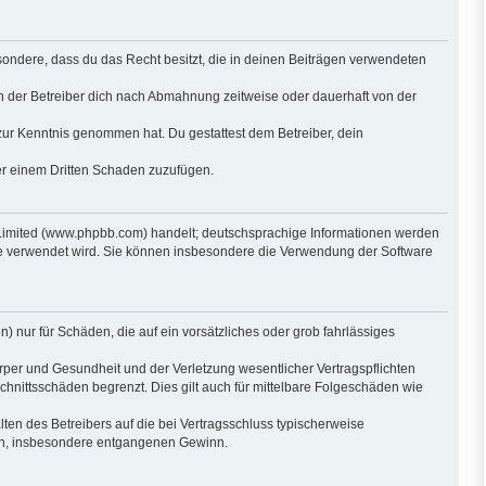
besondere, dass du das Recht besitzt, die in deinen Beiträgen verwendeten
n der Betreiber dich nach Abmahnung zeitweise oder dauerhaft von der
ht zur Kenntnis genommen hat. Du gestattest dem Betreiber, dein
der einem Dritten Schaden zuzufügen.
 Limited (www.phpbb.com) handelt; deutschsprachige Informationen werden
are verwendet wird. Sie können insbesondere die Verwendung der Software
) nur für Schäden, die auf ein vorsätzliches oder grob fahrlässiges
per und Gesundheit und der Verletzung wesentlicher Vertragspflichten
hnittsschäden begrenzt. Dies gilt auch für mittelbare Folgeschäden wie
en des Betreibers auf die bei Vertragsschluss typischerweise
den, insbesondere entgangenen Gewinn.