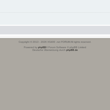
Copyright © 2013 - 2026 XS400 .net FORUM All rights reserved.
Powered by
phpBB
® Forum Software © phpBB Limited
Deutsche Übersetzung durch
phpBB.de