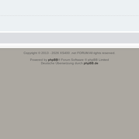
Copyright © 2013 - 2026 XS400 .net FORUM All rights reserved.
Powered by
phpBB
® Forum Software © phpBB Limited
Deutsche Übersetzung durch
phpBB.de