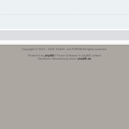
Copyright © 2013 - 2026 XS400 .net FORUM All rights reserved.
Powered by
phpBB
® Forum Software © phpBB Limited
Deutsche Übersetzung durch
phpBB.de