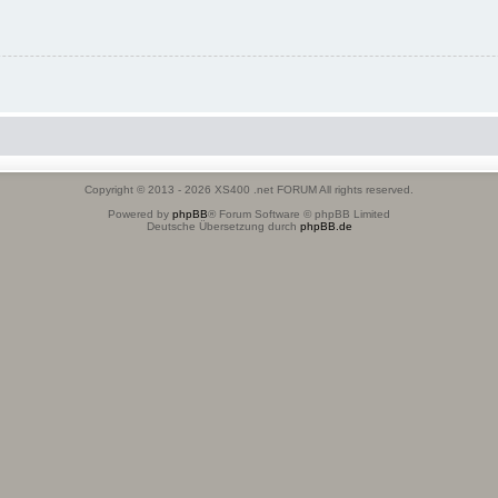
Copyright © 2013 - 2026 XS400 .net FORUM All rights reserved.
Powered by
phpBB
® Forum Software © phpBB Limited
Deutsche Übersetzung durch
phpBB.de