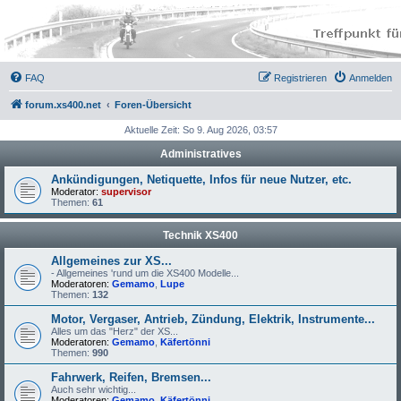
FAQ
Registrieren
Anmelden
forum.xs400.net
Foren-Übersicht
Aktuelle Zeit: So 9. Aug 2026, 03:57
Administratives
Ankündigungen, Netiquette, Infos für neue Nutzer, etc.
Moderator:
supervisor
Themen:
61
Technik XS400
Allgemeines zur XS...
- Allgemeines 'rund um die XS400 Modelle...
Moderatoren:
Gemamo
,
Lupe
Themen:
132
Motor, Vergaser, Antrieb, Zündung, Elektrik, Instrumente...
Alles um das "Herz" der XS...
Moderatoren:
Gemamo
,
Käfertönni
Themen:
990
Fahrwerk, Reifen, Bremsen...
Auch sehr wichtig...
Moderatoren:
Gemamo
,
Käfertönni