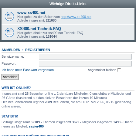
Wichtige Direkt-Links
www.xs400.net
Hier gehts zu den Seiten von
http://www.xs400.net
Aufrufe insgesamt:
211680
XS400.net Technik-FAQ
Hier gehts direkt zur xs400.net-Technik-FAQ...
Aufrufe insgesamt:
161044
ANMELDEN
•
REGISTRIEREN
Benutzername:
Passwort:
Ich habe mein Passwort vergessen
Angemeldet bleiben
WER IST ONLINE?
Insgesamt sind
28
Besucher online :: 2 sichtbare Mitglieder, 0 unsichtbare Mitglieder und
26 Gäste (basierend auf den aktiven Besuchern der letzten 10 Minuten)
Der Besucherrekord liegt bei
2089
Besuchern, die am Di 12. Mai 2026, 05:15 gleichzeitig
online waren.
STATISTIK
Beiträge insgesamt
62109
• Themen insgesamt
3622
• Mitglieder insgesamt
1493
• Unser
neuestes Mitglied:
savier400