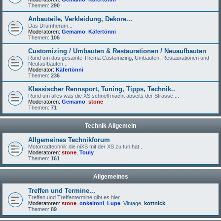
Themen:
290
Anbauteile, Verkleidung, Dekore...
Das Drumherum...
Moderatoren:
Gemamo
,
Käfertönni
Themen:
106
Customizing / Umbauten & Restaurationen / Neuaufbauten
Rund um das gesamte Thema Customizing, Umbauten, Restaurationen und
Neufaufbauten...
Moderator:
Käfertönni
Themen:
236
Klassischer Rennsport, Tuning, Tipps, Technik..
Rund um alles was die XS schnell macht abseits der Strasse....
Moderatoren:
Gemamo
,
stone
Themen:
71
Technik Allgemein
Allgemeines Technikforum
Motorradtechnik die niXS mit der XS zu tun hat...
Moderatoren:
stone
,
Touly
Themen:
161
Allgemeines
Treffen und Termine...
Treffen und Treffentermine gibt es hier...
Moderatoren:
stone
,
onkeltoni
,
Lupe
,
Vintage
,
kottnick
Themen:
89