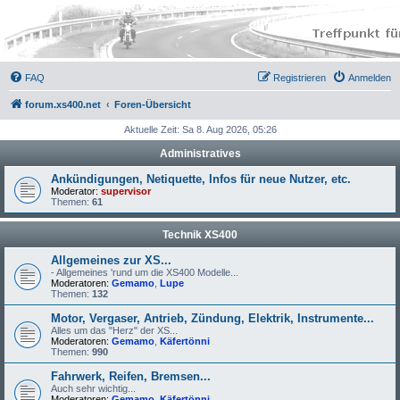
FAQ
Registrieren
Anmelden
forum.xs400.net
Foren-Übersicht
Aktuelle Zeit: Sa 8. Aug 2026, 05:26
Administratives
Ankündigungen, Netiquette, Infos für neue Nutzer, etc.
Moderator:
supervisor
Themen:
61
Technik XS400
Allgemeines zur XS...
- Allgemeines 'rund um die XS400 Modelle...
Moderatoren:
Gemamo
,
Lupe
Themen:
132
Motor, Vergaser, Antrieb, Zündung, Elektrik, Instrumente...
Alles um das "Herz" der XS...
Moderatoren:
Gemamo
,
Käfertönni
Themen:
990
Fahrwerk, Reifen, Bremsen...
Auch sehr wichtig...
Moderatoren:
Gemamo
,
Käfertönni