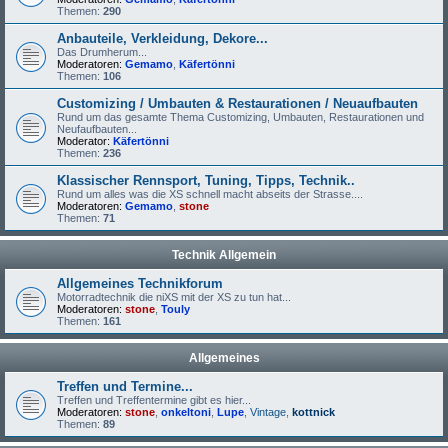
Themen:
290
Anbauteile, Verkleidung, Dekore...
Das Drumherum...
Moderatoren:
Gemamo
,
Käfertönni
Themen:
106
Customizing / Umbauten & Restaurationen / Neuaufbauten
Rund um das gesamte Thema Customizing, Umbauten, Restaurationen und
Neufaufbauten...
Moderator:
Käfertönni
Themen:
236
Klassischer Rennsport, Tuning, Tipps, Technik..
Rund um alles was die XS schnell macht abseits der Strasse....
Moderatoren:
Gemamo
,
stone
Themen:
71
Technik Allgemein
Allgemeines Technikforum
Motorradtechnik die niXS mit der XS zu tun hat...
Moderatoren:
stone
,
Touly
Themen:
161
Allgemeines
Treffen und Termine...
Treffen und Treffentermine gibt es hier...
Moderatoren:
stone
,
onkeltoni
,
Lupe
,
Vintage
,
kottnick
Themen:
89