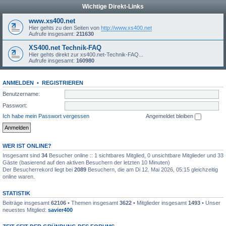
Wichtige Direkt-Links
www.xs400.net
Hier gehts zu den Seiten von
http://www.xs400.net
Aufrufe insgesamt:
211630
XS400.net Technik-FAQ
Hier gehts direkt zur xs400.net-Technik-FAQ...
Aufrufe insgesamt:
160980
ANMELDEN
•
REGISTRIEREN
Benutzername:
Passwort:
Ich habe mein Passwort vergessen
Angemeldet bleiben
WER IST ONLINE?
Insgesamt sind
34
Besucher online :: 1 sichtbares Mitglied, 0 unsichtbare Mitglieder und 33
Gäste (basierend auf den aktiven Besuchern der letzten 10 Minuten)
Der Besucherrekord liegt bei
2089
Besuchern, die am Di 12. Mai 2026, 05:15 gleichzeitig
online waren.
STATISTIK
Beiträge insgesamt
62106
• Themen insgesamt
3622
• Mitglieder insgesamt
1493
• Unser
neuestes Mitglied:
savier400