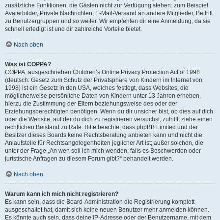
zusätzliche Funktionen, die Gästen nicht zur Verfügung stehen: zum Beispiel
Avatarbilder, Private Nachrichten, E-Mail-Versand an andere Mitglieder, Beitritt
zu Benutzergruppen und so weiter. Wir empfehlen dir eine Anmeldung, da sie
schnell erledigt ist und dir zahlreiche Vorteile bietet.
Nach oben
Was ist COPPA?
COPPA, ausgeschrieben Children’s Online Privacy Protection Act of 1998
(deutsch: Gesetz zum Schutz der Privatsphäre von Kindern im Internet von
1998) ist ein Gesetz in den USA, welches festlegt, dass Websites, die
möglicherweise persönliche Daten von Kindern unter 13 Jahren erheben,
hierzu die Zustimmung der Eltern beziehungsweise des oder der
Erziehungsberechtigten benötigen. Wenn du dir unsicher bist, ob dies auf dich
oder die Website, auf der du dich zu registrieren versuchst, zutrifft, ziehe einen
rechtlichen Beistand zu Rate. Bitte beachte, dass phpBB Limited und der
Besitzer dieses Boards keine Rechtsberatung anbieten kann und nicht die
Anlaufstelle für Rechtsangelegenheiten jeglicher Art ist; außer solchen, die
unter der Frage „An wen soll ich mich wenden, falls es Beschwerden oder
juristische Anfragen zu diesem Forum gibt?“ behandelt werden.
Nach oben
Warum kann ich mich nicht registrieren?
Es kann sein, dass die Board-Administration die Registrierung komplett
ausgeschaltet hat, damit sich keine neuen Benutzer mehr anmelden können.
Es könnte auch sein, dass deine IP-Adresse oder der Benutzername, mit dem