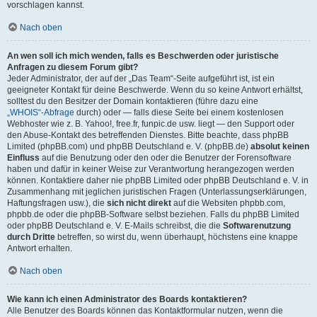
vorschlagen kannst.
Nach oben
An wen soll ich mich wenden, falls es Beschwerden oder juristische
Anfragen zu diesem Forum gibt?
Jeder Administrator, der auf der „Das Team“-Seite aufgeführt ist, ist ein
geeigneter Kontakt für deine Beschwerde. Wenn du so keine Antwort erhältst,
solltest du den Besitzer der Domain kontaktieren (führe dazu eine
„WHOIS“-Abfrage
durch) oder — falls diese Seite bei einem kostenlosen
Webhoster wie z. B. Yahoo!, free.fr, funpic.de usw. liegt — den Support oder
den Abuse-Kontakt des betreffenden Dienstes. Bitte beachte, dass phpBB
Limited (phpBB.com) und phpBB Deutschland e. V. (phpBB.de)
absolut keinen
Einfluss
auf die Benutzung oder den oder die Benutzer der Forensoftware
haben und dafür in keiner Weise zur Verantwortung herangezogen werden
können. Kontaktiere daher nie phpBB Limited oder phpBB Deutschland e. V. in
Zusammenhang mit jeglichen juristischen Fragen (Unterlassungserklärungen,
Haftungsfragen usw.), die
sich nicht direkt
auf die Websiten phpbb.com,
phpbb.de oder die phpBB-Software selbst beziehen. Falls du phpBB Limited
oder phpBB Deutschland e. V. E-Mails schreibst, die die
Softwarenutzung
durch Dritte
betreffen, so wirst du, wenn überhaupt, höchstens eine knappe
Antwort erhalten.
Nach oben
Wie kann ich einen Administrator des Boards kontaktieren?
Alle Benutzer des Boards können das Kontaktformular nutzen, wenn die