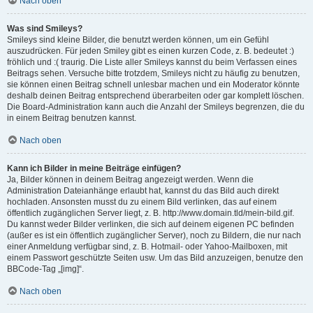
Nach oben
Was sind Smileys?
Smileys sind kleine Bilder, die benutzt werden können, um ein Gefühl
auszudrücken. Für jeden Smiley gibt es einen kurzen Code, z. B. bedeutet :)
fröhlich und :( traurig. Die Liste aller Smileys kannst du beim Verfassen eines
Beitrags sehen. Versuche bitte trotzdem, Smileys nicht zu häufig zu benutzen,
sie können einen Beitrag schnell unlesbar machen und ein Moderator könnte
deshalb deinen Beitrag entsprechend überarbeiten oder gar komplett löschen.
Die Board-Administration kann auch die Anzahl der Smileys begrenzen, die du
in einem Beitrag benutzen kannst.
Nach oben
Kann ich Bilder in meine Beiträge einfügen?
Ja, Bilder können in deinem Beitrag angezeigt werden. Wenn die
Administration Dateianhänge erlaubt hat, kannst du das Bild auch direkt
hochladen. Ansonsten musst du zu einem Bild verlinken, das auf einem
öffentlich zugänglichen Server liegt, z. B. http://www.domain.tld/mein-bild.gif.
Du kannst weder Bilder verlinken, die sich auf deinem eigenen PC befinden
(außer es ist ein öffentlich zugänglicher Server), noch zu Bildern, die nur nach
einer Anmeldung verfügbar sind, z. B. Hotmail- oder Yahoo-Mailboxen, mit
einem Passwort geschützte Seiten usw. Um das Bild anzuzeigen, benutze den
BBCode-Tag „[img]“.
Nach oben