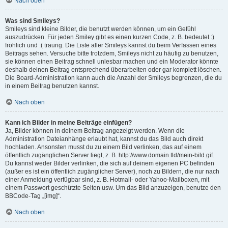
Nach oben
Was sind Smileys?
Smileys sind kleine Bilder, die benutzt werden können, um ein Gefühl
auszudrücken. Für jeden Smiley gibt es einen kurzen Code, z. B. bedeutet :)
fröhlich und :( traurig. Die Liste aller Smileys kannst du beim Verfassen eines
Beitrags sehen. Versuche bitte trotzdem, Smileys nicht zu häufig zu benutzen,
sie können einen Beitrag schnell unlesbar machen und ein Moderator könnte
deshalb deinen Beitrag entsprechend überarbeiten oder gar komplett löschen.
Die Board-Administration kann auch die Anzahl der Smileys begrenzen, die du
in einem Beitrag benutzen kannst.
Nach oben
Kann ich Bilder in meine Beiträge einfügen?
Ja, Bilder können in deinem Beitrag angezeigt werden. Wenn die
Administration Dateianhänge erlaubt hat, kannst du das Bild auch direkt
hochladen. Ansonsten musst du zu einem Bild verlinken, das auf einem
öffentlich zugänglichen Server liegt, z. B. http://www.domain.tld/mein-bild.gif.
Du kannst weder Bilder verlinken, die sich auf deinem eigenen PC befinden
(außer es ist ein öffentlich zugänglicher Server), noch zu Bildern, die nur nach
einer Anmeldung verfügbar sind, z. B. Hotmail- oder Yahoo-Mailboxen, mit
einem Passwort geschützte Seiten usw. Um das Bild anzuzeigen, benutze den
BBCode-Tag „[img]“.
Nach oben