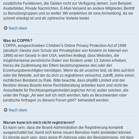
zusätzliche Funktionen, die Gästen nicht zur Verfügung stehen: zum Beispiel
Avatarbilder, Private Nachrichten, E-Mail-Versand an andere Mitglieder, Beitritt
zu Benutzergruppen und so weiter. Wir empfehlen dir eine Anmeldung, da sie
schnell erledigt ist und dir zahlreiche Vorteile bietet.
Nach oben
Was ist COPPA?
COPPA, ausgeschrieben Children’s Online Privacy Protection Act of 1998
(deutsch: Gesetz zum Schutz der Privatsphäre von Kindern im Internet von
1998) ist ein Gesetz in den USA, welches festlegt, dass Websites, die
möglicherweise persönliche Daten von Kindern unter 13 Jahren erheben,
hierzu die Zustimmung der Eltern beziehungsweise des oder der
Erziehungsberechtigten benötigen. Wenn du dir unsicher bist, ob dies auf dich
oder die Website, auf der du dich zu registrieren versuchst, zutrifft, ziehe einen
rechtlichen Beistand zu Rate. Bitte beachte, dass phpBB Limited und der
Besitzer dieses Boards keine Rechtsberatung anbieten kann und nicht die
Anlaufstelle für Rechtsangelegenheiten jeglicher Art ist; außer solchen, die
unter der Frage „An wen soll ich mich wenden, falls es Beschwerden oder
juristische Anfragen zu diesem Forum gibt?“ behandelt werden.
Nach oben
Warum kann ich mich nicht registrieren?
Es kann sein, dass die Board-Administration die Registrierung komplett
ausgeschaltet hat, damit sich keine neuen Benutzer mehr anmelden können.
Es könnte auch sein, dass deine IP-Adresse oder der Benutzername, mit dem