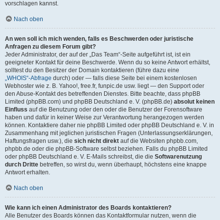
vorschlagen kannst.
Nach oben
An wen soll ich mich wenden, falls es Beschwerden oder juristische
Anfragen zu diesem Forum gibt?
Jeder Administrator, der auf der „Das Team“-Seite aufgeführt ist, ist ein
geeigneter Kontakt für deine Beschwerde. Wenn du so keine Antwort erhältst,
solltest du den Besitzer der Domain kontaktieren (führe dazu eine
„WHOIS“-Abfrage
durch) oder — falls diese Seite bei einem kostenlosen
Webhoster wie z. B. Yahoo!, free.fr, funpic.de usw. liegt — den Support oder
den Abuse-Kontakt des betreffenden Dienstes. Bitte beachte, dass phpBB
Limited (phpBB.com) und phpBB Deutschland e. V. (phpBB.de)
absolut keinen
Einfluss
auf die Benutzung oder den oder die Benutzer der Forensoftware
haben und dafür in keiner Weise zur Verantwortung herangezogen werden
können. Kontaktiere daher nie phpBB Limited oder phpBB Deutschland e. V. in
Zusammenhang mit jeglichen juristischen Fragen (Unterlassungserklärungen,
Haftungsfragen usw.), die
sich nicht direkt
auf die Websiten phpbb.com,
phpbb.de oder die phpBB-Software selbst beziehen. Falls du phpBB Limited
oder phpBB Deutschland e. V. E-Mails schreibst, die die
Softwarenutzung
durch Dritte
betreffen, so wirst du, wenn überhaupt, höchstens eine knappe
Antwort erhalten.
Nach oben
Wie kann ich einen Administrator des Boards kontaktieren?
Alle Benutzer des Boards können das Kontaktformular nutzen, wenn die