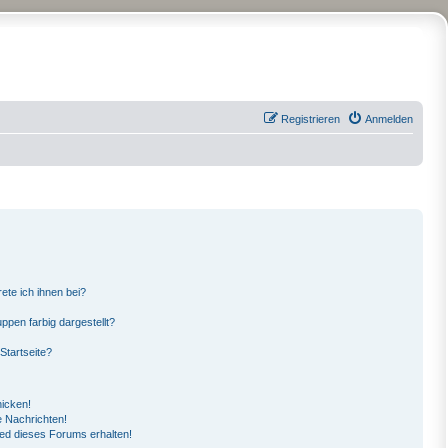
Registrieren
Anmelden
ete ich ihnen bei?
pen farbig dargestellt?
Startseite?
hicken!
 Nachrichten!
ied dieses Forums erhalten!