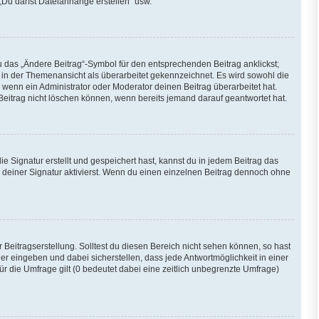
„Du darfst Dateianhänge erstellen“ usw.
u das „Ändere Beitrag“-Symbol für den entsprechenden Beitrag anklickst;
ag in der Themenansicht als überarbeitet gekennzeichnet. Es wird sowohl die
 wenn ein Administrator oder Moderator deinen Beitrag überarbeitet hat.
 Beitrag nicht löschen können, wenn bereits jemand darauf geantwortet hat.
Signatur erstellt und gespeichert hast, kannst du in jedem Beitrag das
deiner Signatur aktivierst. Wenn du einen einzelnen Beitrag dennoch ohne
Beitragserstellung. Solltest du diesen Bereich nicht sehen können, so hast
er eingeben und dabei sicherstellen, dass jede Antwortmöglichkeit in einer
ür die Umfrage gilt (0 bedeutet dabei eine zeitlich unbegrenzte Umfrage)