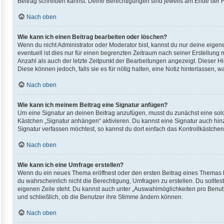
Beitrag schreiben kannst. Deine Berechtigungen sind jeweils am Ende der For
Nach oben
Wie kann ich einen Beitrag bearbeiten oder löschen?
Wenn du nicht Administrator oder Moderator bist, kannst du nur deine eigen
eventuell ist dies nur für einen begrenzten Zeitraum nach seiner Erstellung
Anzahl als auch der letzte Zeitpunkt der Bearbeitungen angezeigt. Dieser H
Diese können jedoch, falls sie es für nötig halten, eine Notiz hinterlassen
Nach oben
Wie kann ich meinem Beitrag eine Signatur anfügen?
Um eine Signatur an deinen Beitrag anzufügen, musst du zunächst eine solc
Kästchen „Signatur anhängen“ aktivieren. Du kannst eine Signatur auch hi
Signatur verfassen möchtest, so kannst du dort einfach das Kontrollkästche
Nach oben
Wie kann ich eine Umfrage erstellen?
Wenn du ein neues Thema eröffnest oder den ersten Beitrag eines Themas bea
du wahrscheinlich nicht die Berechtigung, Umfragen zu erstellen. Du solltes
eigenen Zeile steht. Du kannst auch unter „Auswahlmöglichkeiten pro Benutze
und schließlich, ob die Benutzer ihre Stimme ändern können.
Nach oben