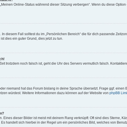
ftaucht?
n „Meinen Online-Status während dieser Sitzung verbergen“. Wenn du diese Option 
 In diesem Fall solltest du im „Persönlichen Bereich“ die für dich passende Zeitzone
st dies ein guter Grund, dies jetzt zu tun.
ch!
e Zeit trotzdem noch falsch ist, geht die Uhr des Servers vermutlich falsch. Kontakt
 oder niemand hat das Forum bislang in deine Sprache übersetzt. Frage ggf. einen B
rsetzen würdest. Weitere Informationen dazu können auf der Website von
phpBB Limi
en?
 Eines dieser Bilder ist meist mit deinem Rang verknüpft: Oft sind dies Sterne, K
 Es handelt sich hierbei in der Regel um ein persönliches Bild, welches von Benutze