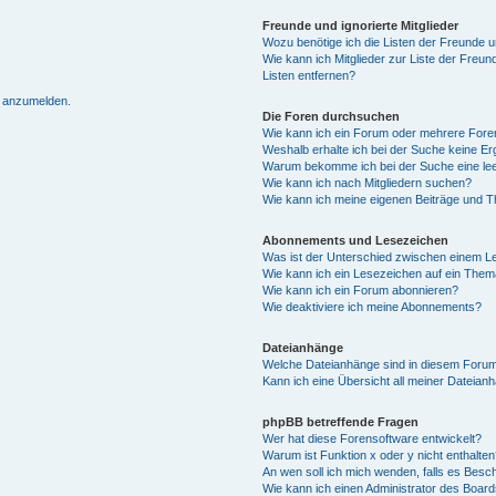
Freunde und ignorierte Mitglieder
Wozu benötige ich die Listen der Freunde un
Wie kann ich Mitglieder zur Liste der Freun
Listen entfernen?
h anzumelden.
Die Foren durchsuchen
Wie kann ich ein Forum oder mehrere For
Weshalb erhalte ich bei der Suche keine E
Warum bekomme ich bei der Suche eine lee
Wie kann ich nach Mitgliedern suchen?
Wie kann ich meine eigenen Beiträge und 
Abonnements und Lesezeichen
Was ist der Unterschied zwischen einem 
Wie kann ich ein Lesezeichen auf ein The
Wie kann ich ein Forum abonnieren?
Wie deaktiviere ich meine Abonnements?
Dateianhänge
Welche Dateianhänge sind in diesem Forum
Kann ich eine Übersicht all meiner Dateian
phpBB betreffende Fragen
Wer hat diese Forensoftware entwickelt?
Warum ist Funktion x oder y nicht enthalten
An wen soll ich mich wenden, falls es Besc
Wie kann ich einen Administrator des Board