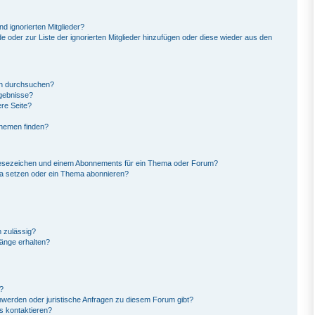
d ignorierten Mitglieder?
de oder zur Liste der ignorierten Mitglieder hinzufügen oder diese wieder aus den
en durchsuchen?
rgebnisse?
re Seite?
Themen finden?
Lesezeichen und einem Abonnements für ein Thema oder Forum?
ma setzen oder ein Thema abonnieren?
 zulässig?
hänge erhalten?
?
hwerden oder juristische Anfragen zu diesem Forum gibt?
s kontaktieren?