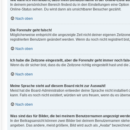
Wie kann ich verhindern, dass mein Benutzername in der Online-Liste au
In deinem persönlichen Bereich findest du in den Einstellungen eine Optio
Online-Status sehen. Du wirst dann als unsichtbarer Besucher gezählt.
Nach oben
Die Forenuhr geht falsch!
Möglicherweise entspricht die angezeigte Zeit nicht deiner eigenen Zeitzone.
registrierten Benutzern geändert werden. Wenn du noch nicht registriert bist, i
Nach oben
Ich habe die Zeitzone eingestellt, aber die Forenuhr geht immer noch fals
Wenn du dir sicher bist, dass du die Zeitzone richtig eingestellt hast und di
Nach oben
Meine Sprache steht auf diesem Board nicht zur Auswahl!
Meist hat die Board-Administration entweder deine Sprache nicht installiert
kann. Falls es noch nicht existiert, würden wir uns freuen, wenn du es übe
Nach oben
Was sind das für Bilder, die bei meinem Benutzernamen angezeigt werd
In der Beitragsansicht können zwei Bilder bei deinem Benutzernamen stehen.
angeben. Das andere, meist größere, Bild wird auch als „Avatar“ bezeichnet.