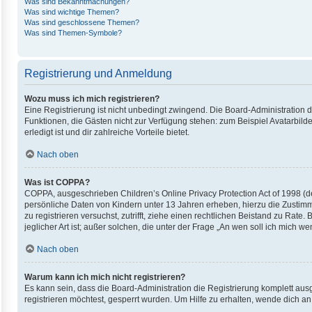
Was sind Bekanntmachungen?
Was sind wichtige Themen?
Was sind geschlossene Themen?
Was sind Themen-Symbole?
Registrierung und Anmeldung
Wozu muss ich mich registrieren?
Eine Registrierung ist nicht unbedingt zwingend. Die Board-Administration die
Funktionen, die Gästen nicht zur Verfügung stehen: zum Beispiel Avatarbilde
erledigt ist und dir zahlreiche Vorteile bietet.
Nach oben
Was ist COPPA?
COPPA, ausgeschrieben Children’s Online Privacy Protection Act of 1998 (de
persönliche Daten von Kindern unter 13 Jahren erheben, hierzu die Zustimm
zu registrieren versuchst, zutrifft, ziehe einen rechtlichen Beistand zu Ra
jeglicher Art ist; außer solchen, die unter der Frage „An wen soll ich mich
Nach oben
Warum kann ich mich nicht registrieren?
Es kann sein, dass die Board-Administration die Registrierung komplett au
registrieren möchtest, gesperrt wurden. Um Hilfe zu erhalten, wende dich an