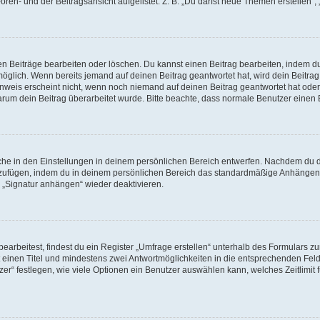
en- und der Beitragsansicht aufgelistet. Z. B. „Du darfst neue Themen erstellen“, 
en Beiträge bearbeiten oder löschen. Du kannst einen Beitrag bearbeiten, indem d
 möglich. Wenn bereits jemand auf deinen Beitrag geantwortet hat, wird dein Beitr
inweis erscheint nicht, wenn noch niemand auf deinen Beitrag geantwortet hat oder
, warum dein Beitrag überarbeitet wurde. Bitte beachte, dass normale Benutzer einen
he in den Einstellungen in deinem persönlichen Bereich entwerfen. Nachdem du die 
nzufügen, indem du in deinem persönlichen Bereich das standardmäßige Anhängen 
n „Signatur anhängen“ wieder deaktivieren.
rbeitest, findest du ein Register „Umfrage erstellen“ unterhalb des Formulars zur 
t einen Titel und mindestens zwei Antwortmöglichkeiten in die entsprechenden Feld
r“ festlegen, wie viele Optionen ein Benutzer auswählen kann, welches Zeitlimit f