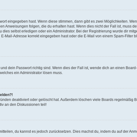
swort eingegeben hast. Wenn diese stimmen, dann gibt es zwei Möglichkeiten. We
en Anweisungen folgen, die du erhalten hast. Wenn dies nicht der Fall ist, muss de
ies selbst erledigen oder ein Administrator. Bei der Registrierung wurde dir mitgete
 E-Mail-Adresse korrekt eingegeben hast oder die E-Mail von einem Spam-Filter blo
nd dein Passwort richtig sind. Wenn dies der Fall ist, wende dich an einen Board-
 welches ein Administrator lösen muss.
melden?!
ünden deaktiviert oder gelöscht hat. Außerdem löschen viele Boards regelmäßig Be
iv an den Diskussionen teil!
 mitteilen, du kannst es jedoch zurücksetzen. Dies machst du, indem du auf der An