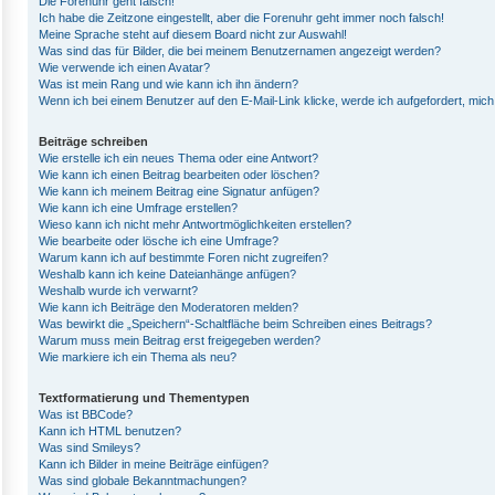
Die Forenuhr geht falsch!
Ich habe die Zeitzone eingestellt, aber die Forenuhr geht immer noch falsch!
Meine Sprache steht auf diesem Board nicht zur Auswahl!
Was sind das für Bilder, die bei meinem Benutzernamen angezeigt werden?
Wie verwende ich einen Avatar?
Was ist mein Rang und wie kann ich ihn ändern?
Wenn ich bei einem Benutzer auf den E-Mail-Link klicke, werde ich aufgefordert, mic
Beiträge schreiben
Wie erstelle ich ein neues Thema oder eine Antwort?
Wie kann ich einen Beitrag bearbeiten oder löschen?
Wie kann ich meinem Beitrag eine Signatur anfügen?
Wie kann ich eine Umfrage erstellen?
Wieso kann ich nicht mehr Antwortmöglichkeiten erstellen?
Wie bearbeite oder lösche ich eine Umfrage?
Warum kann ich auf bestimmte Foren nicht zugreifen?
Weshalb kann ich keine Dateianhänge anfügen?
Weshalb wurde ich verwarnt?
Wie kann ich Beiträge den Moderatoren melden?
Was bewirkt die „Speichern“-Schaltfläche beim Schreiben eines Beitrags?
Warum muss mein Beitrag erst freigegeben werden?
Wie markiere ich ein Thema als neu?
Textformatierung und Thementypen
Was ist BBCode?
Kann ich HTML benutzen?
Was sind Smileys?
Kann ich Bilder in meine Beiträge einfügen?
Was sind globale Bekanntmachungen?