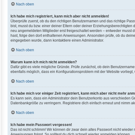
Nach oben
Ich habe mich registriert, kann mich aber nicht anmelden!
Überprüfe zuerst, ob du den richtigen Benutzernamen und das richtige Pas
bist, musst du bzw. einer deiner Eltern oder deiner Erziehungsberechtigten d
neu angemeldeten Mitglieder erst freigeschaltet werden – entweder musst du d
hast, folge den dort enthaltenen Anweisungen. Ansonsten prüfe, ob du deine
eingegeben wurde, dann kontaktiere einen Administrator.
Nach oben
Warum kann ich mich nicht anmelden?
Dafür gibt es viele mögliche Gründe. Prüfe zunächst, ob dein Benutzername u
ebenfalls möglich, dass ein Konfigurationsproblem mit der Website vorliegt,
Nach oben
Ich habe mich vor einiger Zeit registriert, kann mich aber nicht mehr an
Es kann sein, dass ein Administrator dein Benutzerkonto aus verschieden Gr
Datenbankgröße zu verringern. Registriere dich einfach erneut und nimm akt
Nach oben
Ich habe mein Passwort vergessen!
Das ist nicht schlimm! Wir können dir zwar dein altes Passwort nicht wieder
Anweisungen folgst. So solltest du dich schnell wieder anmelden können.