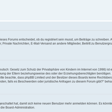
ses Forums entscheidet, ob du registriert sein musst, um Beiträge zu schreiben. Auf j
r, Private Nachrichten, E-Mail-Versand an andere Mitglieder, Beitritt zu Benutzerg
utsch: Gesetz zum Schutz der Privatsphäre von Kindern im Internet von 1998) ist 
ung der Eltern beziehungsweise des oder der Erziehungsberechtigten benötigen. Wen
te. Bitte beachte, dass phpBB Limited und der Besitzer dieses Boards keine Rechtsb
 wenden, falls es Beschwerden oder juristische Anfragen zu diesem Forum gibt?“ beh
sgeschaltet hat, damit sich keine neuen Benutzer mehr anmelden können. Es könnt
 die Board-Administration.