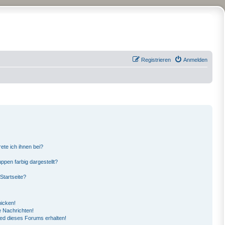
Registrieren
Anmelden
ete ich ihnen bei?
pen farbig dargestellt?
Startseite?
hicken!
 Nachrichten!
ied dieses Forums erhalten!