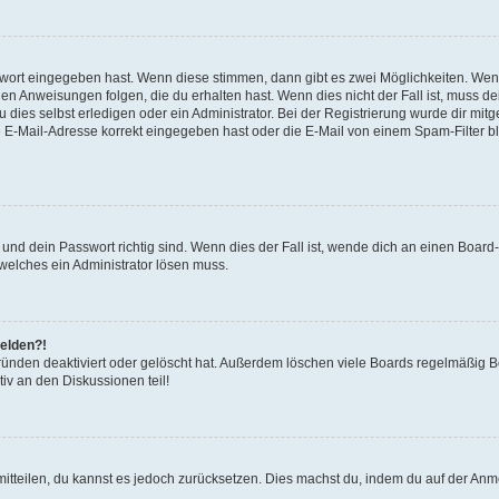
swort eingegeben hast. Wenn diese stimmen, dann gibt es zwei Möglichkeiten. We
en Anweisungen folgen, die du erhalten hast. Wenn dies nicht der Fall ist, muss de
ies selbst erledigen oder ein Administrator. Bei der Registrierung wurde dir mitgete
 E-Mail-Adresse korrekt eingegeben hast oder die E-Mail von einem Spam-Filter blo
nd dein Passwort richtig sind. Wenn dies der Fall ist, wende dich an einen Board-
 welches ein Administrator lösen muss.
melden?!
ünden deaktiviert oder gelöscht hat. Außerdem löschen viele Boards regelmäßig Be
iv an den Diskussionen teil!
 mitteilen, du kannst es jedoch zurücksetzen. Dies machst du, indem du auf der An