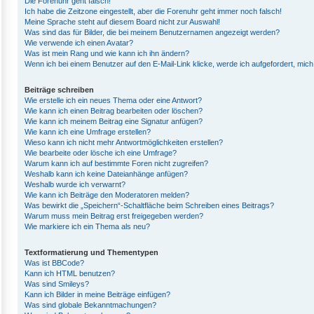
Die Forenuhr geht falsch!
Ich habe die Zeitzone eingestellt, aber die Forenuhr geht immer noch falsch!
Meine Sprache steht auf diesem Board nicht zur Auswahl!
Was sind das für Bilder, die bei meinem Benutzernamen angezeigt werden?
Wie verwende ich einen Avatar?
Was ist mein Rang und wie kann ich ihn ändern?
Wenn ich bei einem Benutzer auf den E-Mail-Link klicke, werde ich aufgefordert, mic
Beiträge schreiben
Wie erstelle ich ein neues Thema oder eine Antwort?
Wie kann ich einen Beitrag bearbeiten oder löschen?
Wie kann ich meinem Beitrag eine Signatur anfügen?
Wie kann ich eine Umfrage erstellen?
Wieso kann ich nicht mehr Antwortmöglichkeiten erstellen?
Wie bearbeite oder lösche ich eine Umfrage?
Warum kann ich auf bestimmte Foren nicht zugreifen?
Weshalb kann ich keine Dateianhänge anfügen?
Weshalb wurde ich verwarnt?
Wie kann ich Beiträge den Moderatoren melden?
Was bewirkt die „Speichern“-Schaltfläche beim Schreiben eines Beitrags?
Warum muss mein Beitrag erst freigegeben werden?
Wie markiere ich ein Thema als neu?
Textformatierung und Thementypen
Was ist BBCode?
Kann ich HTML benutzen?
Was sind Smileys?
Kann ich Bilder in meine Beiträge einfügen?
Was sind globale Bekanntmachungen?