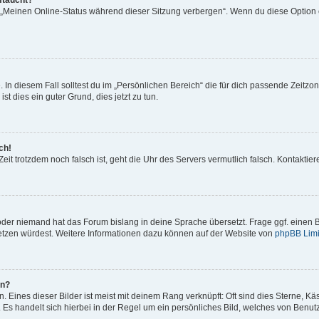
ftaucht?
n „Meinen Online-Status während dieser Sitzung verbergen“. Wenn du diese Option 
 In diesem Fall solltest du im „Persönlichen Bereich“ die für dich passende Zeitzone
st dies ein guter Grund, dies jetzt zu tun.
ch!
e Zeit trotzdem noch falsch ist, geht die Uhr des Servers vermutlich falsch. Kontakt
 oder niemand hat das Forum bislang in deine Sprache übersetzt. Frage ggf. einen B
rsetzen würdest. Weitere Informationen dazu können auf der Website von
phpBB Limi
en?
 Eines dieser Bilder ist meist mit deinem Rang verknüpft: Oft sind dies Sterne, K
 Es handelt sich hierbei in der Regel um ein persönliches Bild, welches von Benutze