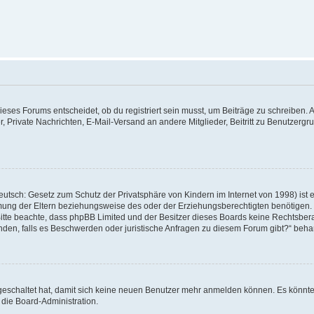
ses Forums entscheidet, ob du registriert sein musst, um Beiträge zu schreiben. Auf j
r, Private Nachrichten, E-Mail-Versand an andere Mitglieder, Beitritt zu Benutzerg
utsch: Gesetz zum Schutz der Privatsphäre von Kindern im Internet von 1998) ist 
ung der Eltern beziehungsweise des oder der Erziehungsberechtigten benötigen. Wen
te. Bitte beachte, dass phpBB Limited und der Besitzer dieses Boards keine Rechtsb
 wenden, falls es Beschwerden oder juristische Anfragen zu diesem Forum gibt?“ beh
sgeschaltet hat, damit sich keine neuen Benutzer mehr anmelden können. Es könnt
 die Board-Administration.