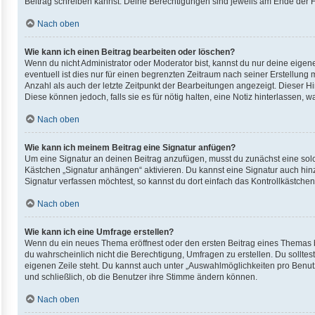
Beitrag schreiben kannst. Deine Berechtigungen sind jeweils am Ende der For
Nach oben
Wie kann ich einen Beitrag bearbeiten oder löschen?
Wenn du nicht Administrator oder Moderator bist, kannst du nur deine eigen
eventuell ist dies nur für einen begrenzten Zeitraum nach seiner Erstellung
Anzahl als auch der letzte Zeitpunkt der Bearbeitungen angezeigt. Dieser H
Diese können jedoch, falls sie es für nötig halten, eine Notiz hinterlassen
Nach oben
Wie kann ich meinem Beitrag eine Signatur anfügen?
Um eine Signatur an deinen Beitrag anzufügen, musst du zunächst eine solc
Kästchen „Signatur anhängen“ aktivieren. Du kannst eine Signatur auch hi
Signatur verfassen möchtest, so kannst du dort einfach das Kontrollkästche
Nach oben
Wie kann ich eine Umfrage erstellen?
Wenn du ein neues Thema eröffnest oder den ersten Beitrag eines Themas bea
du wahrscheinlich nicht die Berechtigung, Umfragen zu erstellen. Du solltes
eigenen Zeile steht. Du kannst auch unter „Auswahlmöglichkeiten pro Benutze
und schließlich, ob die Benutzer ihre Stimme ändern können.
Nach oben