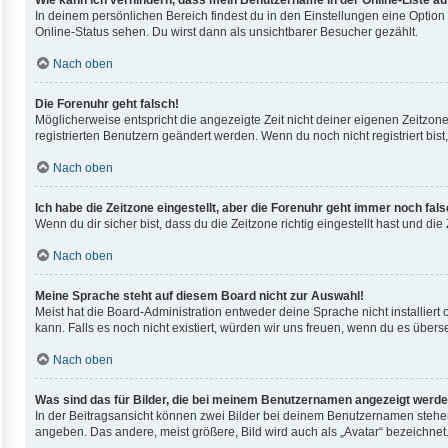
Wie kann ich verhindern, dass mein Benutzername in der Online-Liste au
In deinem persönlichen Bereich findest du in den Einstellungen eine Optio
Online-Status sehen. Du wirst dann als unsichtbarer Besucher gezählt.
Nach oben
Die Forenuhr geht falsch!
Möglicherweise entspricht die angezeigte Zeit nicht deiner eigenen Zeitzone.
registrierten Benutzern geändert werden. Wenn du noch nicht registriert bist, i
Nach oben
Ich habe die Zeitzone eingestellt, aber die Forenuhr geht immer noch fals
Wenn du dir sicher bist, dass du die Zeitzone richtig eingestellt hast und di
Nach oben
Meine Sprache steht auf diesem Board nicht zur Auswahl!
Meist hat die Board-Administration entweder deine Sprache nicht installiert
kann. Falls es noch nicht existiert, würden wir uns freuen, wenn du es übe
Nach oben
Was sind das für Bilder, die bei meinem Benutzernamen angezeigt werd
In der Beitragsansicht können zwei Bilder bei deinem Benutzernamen stehen.
angeben. Das andere, meist größere, Bild wird auch als „Avatar“ bezeichnet.