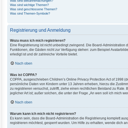
Was sind Bekanntmachungen?
Was sind wichtige Themen?
Was sind geschlossene Themen?
Was sind Themen-Symbole?
Registrierung und Anmeldung
Wozu muss ich mich registrieren?
Eine Registrierung ist nicht unbedingt zwingend. Die Board-Administration die
Funktionen, die Gästen nicht zur Verfügung stehen: zum Beispiel Avatarbilde
erledigt ist und dir zahlreiche Vorteile bietet.
Nach oben
Was ist COPPA?
COPPA, ausgeschrieben Children’s Online Privacy Protection Act of 1998 (de
persönliche Daten von Kindern unter 13 Jahren erheben, hierzu die Zustimm
zu registrieren versuchst, zutrifft, ziehe einen rechtlichen Beistand zu Ra
jeglicher Art ist; außer solchen, die unter der Frage „An wen soll ich mich
Nach oben
Warum kann ich mich nicht registrieren?
Es kann sein, dass die Board-Administration die Registrierung komplett au
registrieren möchtest, gesperrt wurden. Um Hilfe zu erhalten, wende dich an