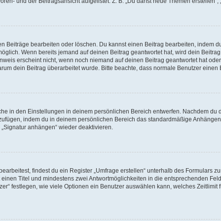
en- und der Beitragsansicht aufgelistet. Z. B. „Du darfst neue Themen erstellen“, 
en Beiträge bearbeiten oder löschen. Du kannst einen Beitrag bearbeiten, indem d
 möglich. Wenn bereits jemand auf deinen Beitrag geantwortet hat, wird dein Beitr
inweis erscheint nicht, wenn noch niemand auf deinen Beitrag geantwortet hat oder
, warum dein Beitrag überarbeitet wurde. Bitte beachte, dass normale Benutzer einen
he in den Einstellungen in deinem persönlichen Bereich entwerfen. Nachdem du die 
nzufügen, indem du in deinem persönlichen Bereich das standardmäßige Anhängen 
n „Signatur anhängen“ wieder deaktivieren.
rbeitest, findest du ein Register „Umfrage erstellen“ unterhalb des Formulars zur 
t einen Titel und mindestens zwei Antwortmöglichkeiten in die entsprechenden Feld
r“ festlegen, wie viele Optionen ein Benutzer auswählen kann, welches Zeitlimit f