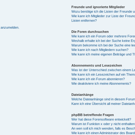
Freunde und ignorierte Mitglieder
Wozu benötige ich die Listen der Freunde un
Wie kann ich Mitglieder zur Liste der Freun
Listen entfernen?
h anzumelden.
Die Foren durchsuchen
Wie kann ich ein Forum oder mehrere For
Weshalb erhalte ich bei der Suche keine E
Warum bekomme ich bei der Suche eine lee
Wie kann ich nach Mitgliedern suchen?
Wie kann ich meine eigenen Beiträge und 
Abonnements und Lesezeichen
Was ist der Unterschied zwischen einem 
Wie kann ich ein Lesezeichen auf ein The
Wie kann ich ein Forum abonnieren?
Wie deaktiviere ich meine Abonnements?
Dateianhänge
Welche Dateianhänge sind in diesem Forum
Kann ich eine Übersicht all meiner Dateian
phpBB betreffende Fragen
Wer hat diese Forensoftware entwickelt?
Warum ist Funktion x oder y nicht enthalten
An wen soll ich mich wenden, falls es Besc
Wie kann ich einen Administrator des Board