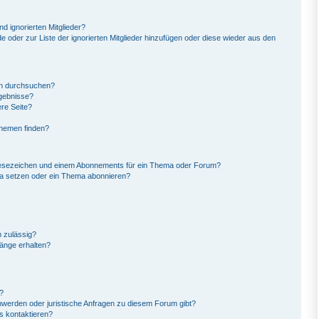
d ignorierten Mitglieder?
de oder zur Liste der ignorierten Mitglieder hinzufügen oder diese wieder aus den
en durchsuchen?
rgebnisse?
re Seite?
Themen finden?
Lesezeichen und einem Abonnements für ein Thema oder Forum?
ma setzen oder ein Thema abonnieren?
 zulässig?
hänge erhalten?
?
hwerden oder juristische Anfragen zu diesem Forum gibt?
s kontaktieren?