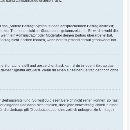
„Du darfst Dateianhänge erstellen“ usw.
u das „Ändere Beitrag“-Symbol für den entsprechenden Beitrag anklickst;
ag in der Themenansicht als überarbeitet gekennzeichnet. Es wird sowohl die
 wenn ein Administrator oder Moderator deinen Beitrag überarbeitet hat.
 Beitrag nicht löschen können, wenn bereits jemand darauf geantwortet hat.
Signatur erstellt und gespeichert hast, kannst du in jedem Beitrag das
deiner Signatur aktivierst. Wenn du einen einzelnen Beitrag dennoch ohne
Beitragserstellung. Solltest du diesen Bereich nicht sehen können, so hast
er eingeben und dabei sicherstellen, dass jede Antwortmöglichkeit in einer
ür die Umfrage gilt (0 bedeutet dabei eine zeitlich unbegrenzte Umfrage)