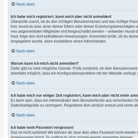
Nach oben
Ich habe mich registriert, kann mich aber nicht anmelden!
Überprüfe zuerst, ob du den richtigen Benutzernamen und das richtige Pas
bist, musst du bzw. einer deiner Eltern oder deiner Erziehungsberechtigten d
neu angemeldeten Mitglieder erst freigeschaltet werden – entweder musst du d
hast, folge den dort enthaltenen Anweisungen. Ansonsten prüfe, ob du deine
eingegeben wurde, dann kontaktiere einen Administrator.
Nach oben
Warum kann ich mich nicht anmelden?
Dafür gibt es viele mögliche Gründe. Prüfe zunächst, ob dein Benutzername u
ebenfalls möglich, dass ein Konfigurationsproblem mit der Website vorliegt,
Nach oben
Ich habe mich vor einiger Zeit registriert, kann mich aber nicht mehr an
Es kann sein, dass ein Administrator dein Benutzerkonto aus verschieden Gr
Datenbankgröße zu verringern. Registriere dich einfach erneut und nimm akt
Nach oben
Ich habe mein Passwort vergessen!
Das ist nicht schlimm! Wir können dir zwar dein altes Passwort nicht wieder
Anweisungen folgst. So solltest du dich schnell wieder anmelden können.