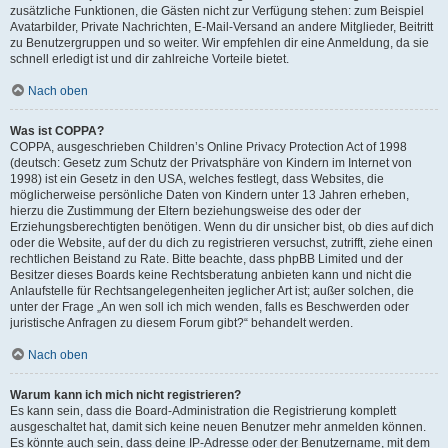
zusätzliche Funktionen, die Gästen nicht zur Verfügung stehen: zum Beispiel
Avatarbilder, Private Nachrichten, E-Mail-Versand an andere Mitglieder, Beitritt
zu Benutzergruppen und so weiter. Wir empfehlen dir eine Anmeldung, da sie
schnell erledigt ist und dir zahlreiche Vorteile bietet.
Nach oben
Was ist COPPA?
COPPA, ausgeschrieben Children’s Online Privacy Protection Act of 1998
(deutsch: Gesetz zum Schutz der Privatsphäre von Kindern im Internet von
1998) ist ein Gesetz in den USA, welches festlegt, dass Websites, die
möglicherweise persönliche Daten von Kindern unter 13 Jahren erheben,
hierzu die Zustimmung der Eltern beziehungsweise des oder der
Erziehungsberechtigten benötigen. Wenn du dir unsicher bist, ob dies auf dich
oder die Website, auf der du dich zu registrieren versuchst, zutrifft, ziehe einen
rechtlichen Beistand zu Rate. Bitte beachte, dass phpBB Limited und der
Besitzer dieses Boards keine Rechtsberatung anbieten kann und nicht die
Anlaufstelle für Rechtsangelegenheiten jeglicher Art ist; außer solchen, die
unter der Frage „An wen soll ich mich wenden, falls es Beschwerden oder
juristische Anfragen zu diesem Forum gibt?“ behandelt werden.
Nach oben
Warum kann ich mich nicht registrieren?
Es kann sein, dass die Board-Administration die Registrierung komplett
ausgeschaltet hat, damit sich keine neuen Benutzer mehr anmelden können.
Es könnte auch sein, dass deine IP-Adresse oder der Benutzername, mit dem