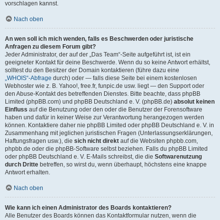
vorschlagen kannst.
Nach oben
An wen soll ich mich wenden, falls es Beschwerden oder juristische
Anfragen zu diesem Forum gibt?
Jeder Administrator, der auf der „Das Team“-Seite aufgeführt ist, ist ein
geeigneter Kontakt für deine Beschwerde. Wenn du so keine Antwort erhältst,
solltest du den Besitzer der Domain kontaktieren (führe dazu eine
„WHOIS“-Abfrage
durch) oder — falls diese Seite bei einem kostenlosen
Webhoster wie z. B. Yahoo!, free.fr, funpic.de usw. liegt — den Support oder
den Abuse-Kontakt des betreffenden Dienstes. Bitte beachte, dass phpBB
Limited (phpBB.com) und phpBB Deutschland e. V. (phpBB.de)
absolut keinen
Einfluss
auf die Benutzung oder den oder die Benutzer der Forensoftware
haben und dafür in keiner Weise zur Verantwortung herangezogen werden
können. Kontaktiere daher nie phpBB Limited oder phpBB Deutschland e. V. in
Zusammenhang mit jeglichen juristischen Fragen (Unterlassungserklärungen,
Haftungsfragen usw.), die
sich nicht direkt
auf die Websiten phpbb.com,
phpbb.de oder die phpBB-Software selbst beziehen. Falls du phpBB Limited
oder phpBB Deutschland e. V. E-Mails schreibst, die die
Softwarenutzung
durch Dritte
betreffen, so wirst du, wenn überhaupt, höchstens eine knappe
Antwort erhalten.
Nach oben
Wie kann ich einen Administrator des Boards kontaktieren?
Alle Benutzer des Boards können das Kontaktformular nutzen, wenn die