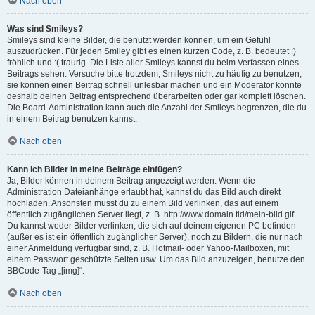
Nach oben
Was sind Smileys?
Smileys sind kleine Bilder, die benutzt werden können, um ein Gefühl
auszudrücken. Für jeden Smiley gibt es einen kurzen Code, z. B. bedeutet :)
fröhlich und :( traurig. Die Liste aller Smileys kannst du beim Verfassen eines
Beitrags sehen. Versuche bitte trotzdem, Smileys nicht zu häufig zu benutzen,
sie können einen Beitrag schnell unlesbar machen und ein Moderator könnte
deshalb deinen Beitrag entsprechend überarbeiten oder gar komplett löschen.
Die Board-Administration kann auch die Anzahl der Smileys begrenzen, die du
in einem Beitrag benutzen kannst.
Nach oben
Kann ich Bilder in meine Beiträge einfügen?
Ja, Bilder können in deinem Beitrag angezeigt werden. Wenn die
Administration Dateianhänge erlaubt hat, kannst du das Bild auch direkt
hochladen. Ansonsten musst du zu einem Bild verlinken, das auf einem
öffentlich zugänglichen Server liegt, z. B. http://www.domain.tld/mein-bild.gif.
Du kannst weder Bilder verlinken, die sich auf deinem eigenen PC befinden
(außer es ist ein öffentlich zugänglicher Server), noch zu Bildern, die nur nach
einer Anmeldung verfügbar sind, z. B. Hotmail- oder Yahoo-Mailboxen, mit
einem Passwort geschützte Seiten usw. Um das Bild anzuzeigen, benutze den
BBCode-Tag „[img]“.
Nach oben