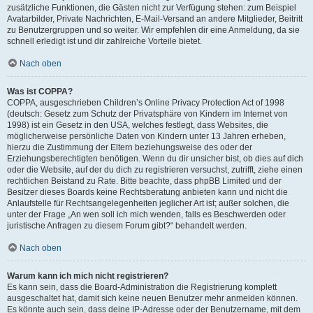
zusätzliche Funktionen, die Gästen nicht zur Verfügung stehen: zum Beispiel
Avatarbilder, Private Nachrichten, E-Mail-Versand an andere Mitglieder, Beitritt
zu Benutzergruppen und so weiter. Wir empfehlen dir eine Anmeldung, da sie
schnell erledigt ist und dir zahlreiche Vorteile bietet.
Nach oben
Was ist COPPA?
COPPA, ausgeschrieben Children’s Online Privacy Protection Act of 1998
(deutsch: Gesetz zum Schutz der Privatsphäre von Kindern im Internet von
1998) ist ein Gesetz in den USA, welches festlegt, dass Websites, die
möglicherweise persönliche Daten von Kindern unter 13 Jahren erheben,
hierzu die Zustimmung der Eltern beziehungsweise des oder der
Erziehungsberechtigten benötigen. Wenn du dir unsicher bist, ob dies auf dich
oder die Website, auf der du dich zu registrieren versuchst, zutrifft, ziehe einen
rechtlichen Beistand zu Rate. Bitte beachte, dass phpBB Limited und der
Besitzer dieses Boards keine Rechtsberatung anbieten kann und nicht die
Anlaufstelle für Rechtsangelegenheiten jeglicher Art ist; außer solchen, die
unter der Frage „An wen soll ich mich wenden, falls es Beschwerden oder
juristische Anfragen zu diesem Forum gibt?“ behandelt werden.
Nach oben
Warum kann ich mich nicht registrieren?
Es kann sein, dass die Board-Administration die Registrierung komplett
ausgeschaltet hat, damit sich keine neuen Benutzer mehr anmelden können.
Es könnte auch sein, dass deine IP-Adresse oder der Benutzername, mit dem