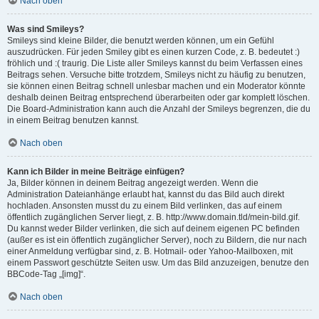
Nach oben
Was sind Smileys?
Smileys sind kleine Bilder, die benutzt werden können, um ein Gefühl
auszudrücken. Für jeden Smiley gibt es einen kurzen Code, z. B. bedeutet :)
fröhlich und :( traurig. Die Liste aller Smileys kannst du beim Verfassen eines
Beitrags sehen. Versuche bitte trotzdem, Smileys nicht zu häufig zu benutzen,
sie können einen Beitrag schnell unlesbar machen und ein Moderator könnte
deshalb deinen Beitrag entsprechend überarbeiten oder gar komplett löschen.
Die Board-Administration kann auch die Anzahl der Smileys begrenzen, die du
in einem Beitrag benutzen kannst.
Nach oben
Kann ich Bilder in meine Beiträge einfügen?
Ja, Bilder können in deinem Beitrag angezeigt werden. Wenn die
Administration Dateianhänge erlaubt hat, kannst du das Bild auch direkt
hochladen. Ansonsten musst du zu einem Bild verlinken, das auf einem
öffentlich zugänglichen Server liegt, z. B. http://www.domain.tld/mein-bild.gif.
Du kannst weder Bilder verlinken, die sich auf deinem eigenen PC befinden
(außer es ist ein öffentlich zugänglicher Server), noch zu Bildern, die nur nach
einer Anmeldung verfügbar sind, z. B. Hotmail- oder Yahoo-Mailboxen, mit
einem Passwort geschützte Seiten usw. Um das Bild anzuzeigen, benutze den
BBCode-Tag „[img]“.
Nach oben