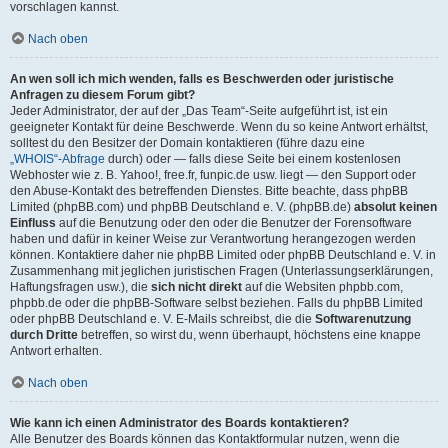
vorschlagen kannst.
Nach oben
An wen soll ich mich wenden, falls es Beschwerden oder juristische
Anfragen zu diesem Forum gibt?
Jeder Administrator, der auf der „Das Team“-Seite aufgeführt ist, ist ein
geeigneter Kontakt für deine Beschwerde. Wenn du so keine Antwort erhältst,
solltest du den Besitzer der Domain kontaktieren (führe dazu eine
„WHOIS“-Abfrage
durch) oder — falls diese Seite bei einem kostenlosen
Webhoster wie z. B. Yahoo!, free.fr, funpic.de usw. liegt — den Support oder
den Abuse-Kontakt des betreffenden Dienstes. Bitte beachte, dass phpBB
Limited (phpBB.com) und phpBB Deutschland e. V. (phpBB.de)
absolut keinen
Einfluss
auf die Benutzung oder den oder die Benutzer der Forensoftware
haben und dafür in keiner Weise zur Verantwortung herangezogen werden
können. Kontaktiere daher nie phpBB Limited oder phpBB Deutschland e. V. in
Zusammenhang mit jeglichen juristischen Fragen (Unterlassungserklärungen,
Haftungsfragen usw.), die
sich nicht direkt
auf die Websiten phpbb.com,
phpbb.de oder die phpBB-Software selbst beziehen. Falls du phpBB Limited
oder phpBB Deutschland e. V. E-Mails schreibst, die die
Softwarenutzung
durch Dritte
betreffen, so wirst du, wenn überhaupt, höchstens eine knappe
Antwort erhalten.
Nach oben
Wie kann ich einen Administrator des Boards kontaktieren?
Alle Benutzer des Boards können das Kontaktformular nutzen, wenn die