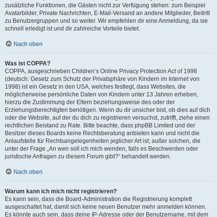
zusätzliche Funktionen, die Gästen nicht zur Verfügung stehen: zum Beispiel
Avatarbilder, Private Nachrichten, E-Mail-Versand an andere Mitglieder, Beitritt
zu Benutzergruppen und so weiter. Wir empfehlen dir eine Anmeldung, da sie
schnell erledigt ist und dir zahlreiche Vorteile bietet.
Nach oben
Was ist COPPA?
COPPA, ausgeschrieben Children’s Online Privacy Protection Act of 1998
(deutsch: Gesetz zum Schutz der Privatsphäre von Kindern im Internet von
1998) ist ein Gesetz in den USA, welches festlegt, dass Websites, die
möglicherweise persönliche Daten von Kindern unter 13 Jahren erheben,
hierzu die Zustimmung der Eltern beziehungsweise des oder der
Erziehungsberechtigten benötigen. Wenn du dir unsicher bist, ob dies auf dich
oder die Website, auf der du dich zu registrieren versuchst, zutrifft, ziehe einen
rechtlichen Beistand zu Rate. Bitte beachte, dass phpBB Limited und der
Besitzer dieses Boards keine Rechtsberatung anbieten kann und nicht die
Anlaufstelle für Rechtsangelegenheiten jeglicher Art ist; außer solchen, die
unter der Frage „An wen soll ich mich wenden, falls es Beschwerden oder
juristische Anfragen zu diesem Forum gibt?“ behandelt werden.
Nach oben
Warum kann ich mich nicht registrieren?
Es kann sein, dass die Board-Administration die Registrierung komplett
ausgeschaltet hat, damit sich keine neuen Benutzer mehr anmelden können.
Es könnte auch sein, dass deine IP-Adresse oder der Benutzername, mit dem