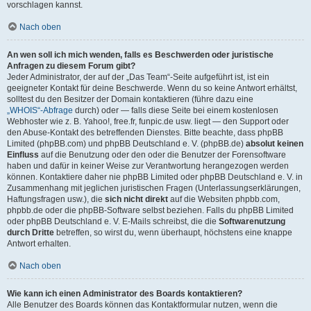
vorschlagen kannst.
Nach oben
An wen soll ich mich wenden, falls es Beschwerden oder juristische
Anfragen zu diesem Forum gibt?
Jeder Administrator, der auf der „Das Team“-Seite aufgeführt ist, ist ein
geeigneter Kontakt für deine Beschwerde. Wenn du so keine Antwort erhältst,
solltest du den Besitzer der Domain kontaktieren (führe dazu eine
„WHOIS“-Abfrage
durch) oder — falls diese Seite bei einem kostenlosen
Webhoster wie z. B. Yahoo!, free.fr, funpic.de usw. liegt — den Support oder
den Abuse-Kontakt des betreffenden Dienstes. Bitte beachte, dass phpBB
Limited (phpBB.com) und phpBB Deutschland e. V. (phpBB.de)
absolut keinen
Einfluss
auf die Benutzung oder den oder die Benutzer der Forensoftware
haben und dafür in keiner Weise zur Verantwortung herangezogen werden
können. Kontaktiere daher nie phpBB Limited oder phpBB Deutschland e. V. in
Zusammenhang mit jeglichen juristischen Fragen (Unterlassungserklärungen,
Haftungsfragen usw.), die
sich nicht direkt
auf die Websiten phpbb.com,
phpbb.de oder die phpBB-Software selbst beziehen. Falls du phpBB Limited
oder phpBB Deutschland e. V. E-Mails schreibst, die die
Softwarenutzung
durch Dritte
betreffen, so wirst du, wenn überhaupt, höchstens eine knappe
Antwort erhalten.
Nach oben
Wie kann ich einen Administrator des Boards kontaktieren?
Alle Benutzer des Boards können das Kontaktformular nutzen, wenn die