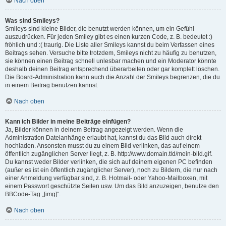
Nach oben
Was sind Smileys?
Smileys sind kleine Bilder, die benutzt werden können, um ein Gefühl
auszudrücken. Für jeden Smiley gibt es einen kurzen Code, z. B. bedeutet :)
fröhlich und :( traurig. Die Liste aller Smileys kannst du beim Verfassen eines
Beitrags sehen. Versuche bitte trotzdem, Smileys nicht zu häufig zu benutzen,
sie können einen Beitrag schnell unlesbar machen und ein Moderator könnte
deshalb deinen Beitrag entsprechend überarbeiten oder gar komplett löschen.
Die Board-Administration kann auch die Anzahl der Smileys begrenzen, die du
in einem Beitrag benutzen kannst.
Nach oben
Kann ich Bilder in meine Beiträge einfügen?
Ja, Bilder können in deinem Beitrag angezeigt werden. Wenn die
Administration Dateianhänge erlaubt hat, kannst du das Bild auch direkt
hochladen. Ansonsten musst du zu einem Bild verlinken, das auf einem
öffentlich zugänglichen Server liegt, z. B. http://www.domain.tld/mein-bild.gif.
Du kannst weder Bilder verlinken, die sich auf deinem eigenen PC befinden
(außer es ist ein öffentlich zugänglicher Server), noch zu Bildern, die nur nach
einer Anmeldung verfügbar sind, z. B. Hotmail- oder Yahoo-Mailboxen, mit
einem Passwort geschützte Seiten usw. Um das Bild anzuzeigen, benutze den
BBCode-Tag „[img]“.
Nach oben